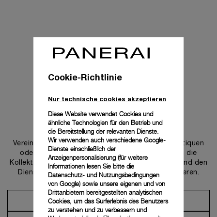
Cookie-Richtlinie
Nur technische cookies akzeptieren
Diese Website verwendet Cookies und
ähnliche Technologien für den Betrieb und
Uns kontaktieren
die Bereitstellung der relevanten Dienste.
Wir verwenden auch verschiedene Google-
Vereinbaren Sie einen Termin in einer unserer Boutiquen
Dienste einschließlich der
oder wenden Sie sich an unseren Concierge, um die
Anzeigenpersonalisierung (für weitere
Kollektionen zu entdecken und von der Beratung und den
Informationen lesen Sie bitte die
Dienstleistungen unserer Botschafter zu profitieren.
Datenschutz- und Nutzungsbedingungen
von Google
) sowie unsere eigenen und von
Drittanbietern bereitgestellten analytischen
Cookies, um das Surferlebnis des Benutzers
Einen Termin vereinbaren
zu verstehen und zu verbessern und