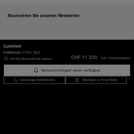
Abonnieren Sie unseren Newsletter
SENDEN
Luminor
PAM00422
47mm
, Stahl
CHF 11’200
Inkl. Umsatzsteuer
Auf die Wunschliste setzen
Schweiz
(
CHF CHF
)
- DE
Benachrichtigen wenn verfügbar
Concierge kontaktieren
Boutique in Ihrer Nähe
Kundenservice
Die Welt Von Panerai
Rechtliches