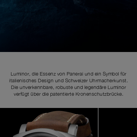
Luminor, die Essenz von Panerai und ein Symbol für
italienisches Design und Schweizer Uhrmacherkunst.
Die unverkennbare, robuste und legendäre Luminor
verfügt über die patentierte Kronenschutzbrücke.
Image
1
of
7