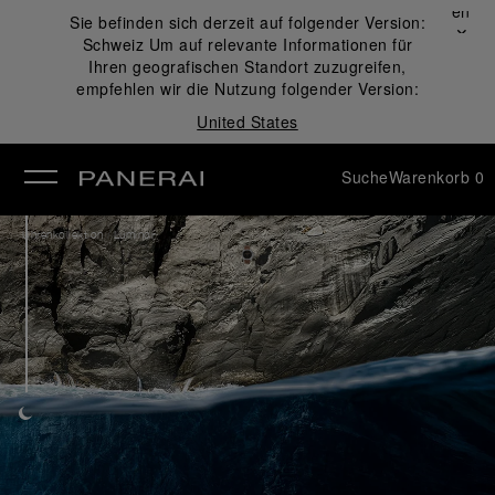
Schließen
Sie befinden sich derzeit auf folgender Version:
✕
Schweiz
Um auf relevante Informationen für
ließen
Ihren geografischen Standort zuzugreifen,
empfehlen wir die Nutzung folgender Version:
United States
Suche
Warenkorb
0
/
Uhrenkollektion
Luminor