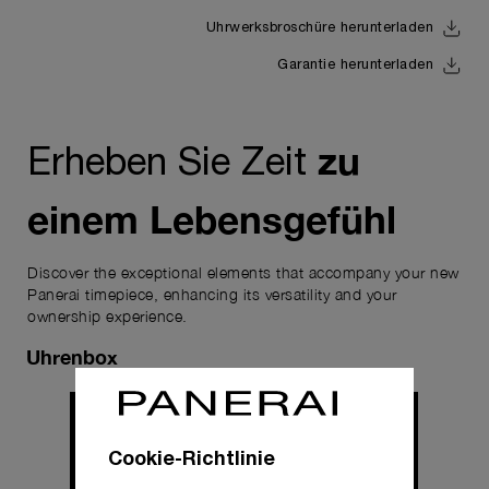
Uhrwerksbroschüre herunterladen
Garantie herunterladen
zu
Erheben Sie Zeit
einem Lebensgefühl
Discover the exceptional elements that accompany your new
Panerai timepiece, enhancing its versatility and your
ownership experience.
Uhrenbox
Cookie-Richtlinie