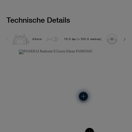
Technische Details
45mm
10.0 bar (~100.0 metres)
P500