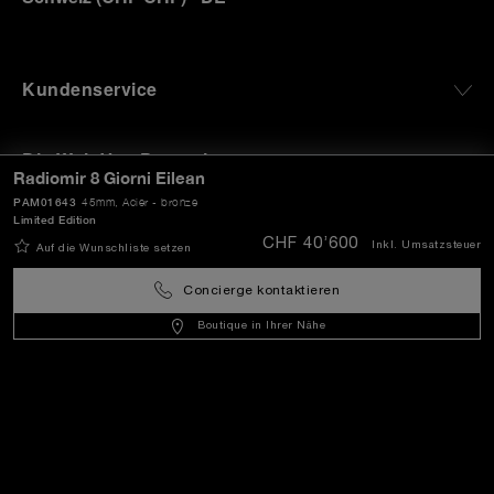
Kundenservice
Die Welt Von Panerai
Radiomir 8 Giorni Eilean
PAM01643
45mm
, Acier - bronze
Limited Edition
Rechtliches
CHF 40’600
Inkl. Umsatzsteuer
Auf die Wunschliste setzen
Concierge kontaktieren
Extras
Boutique in Ihrer Nähe
In Kontakt bleiben
Benötigen Sie Hilfe?
K
ontakt
.