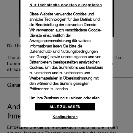
Nur technische cookies akzeptieren
Diese Website verwendet Cookies und
ähnliche Technologien für den Betrieb und
die Bereitstellung der relevanten Dienste.
Wir verwenden auch verschiedene Google-
Dienste einschließlich der
Anzeigenpersonalisierung (für weitere
Die Uhr wird in der Panerai Box geliefert.
Informationen lesen Sie bitte die
Datenschutz- und Nutzungsbedingungen
von Google
) sowie unsere eigenen und von
The design includes a convenient drawer or a tray that
Drittanbietern bereitgestellten analytischen
houses the second strap and tools to change the
Cookies, um das Surferlebnis des Benutzers
straps, if applicable to the specific watch model.
zu verstehen und zu verbessern und
Werbematerialien in Übereinstimmung mit
den während des Surfens gezeigten
Garantie verlängern
Präferenzen zu senden.
Um Ihre Zustimmung zu einigen oder allen
Andere
Modelle, die
Cookies zu ändern oder zu widerrufen,
Radiomir
ALLE ZULASSEN
klicken Sie auf „Konfigurieren“, oder lesen
Ihnen gefallen könnten
Sie unsere
Cookie-Richtlinie
, um mehr zu
Konfigurieren
erfahren.
Entdecken Sie die Uhrenkollektion Radiomir, die in den
Klicken Sie auf „Alle zulassen“, um Ihr