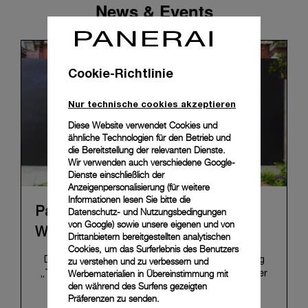
News & Events
Cookie-Richtlinie
Nur technische cookies akzeptieren
Diese Website verwendet Cookies und
ähnliche Technologien für den Betrieb und
die Bereitstellung der relevanten Dienste.
Wir verwenden auch verschiedene Google-
Dienste einschließlich der
Anzeigenpersonalisierung (für weitere
Informationen lesen Sie bitte die
Panerais „The Depths of Time“-
Datenschutz- und Nutzungsbedingungen
von Google
) sowie unsere eigenen und von
Wanderausstellung endet in Taipei
Drittanbietern bereitgestellten analytischen
Cookies, um das Surferlebnis des Benutzers
Die Tournee der historischen Wanderausstellung
zu verstehen und zu verbessern und
Werbematerialien in Übereinstimmung mit
„The Depths of Time“ von Panerai endet mit einer
den während des Surfens gezeigten
Station in Taipeh, Taiwan. Vom 12. bis 15. Juni 2026
Präferenzen zu senden.
war die Ausstellung im historischen Huashan 1914