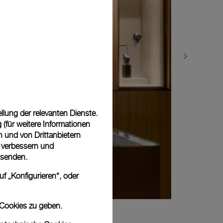
lung der relevanten Dienste.
(für weitere Informationen
n und von Drittanbietern
u verbessern und
 senden.
f „Konfigurieren“, oder
 Cookies zu geben.