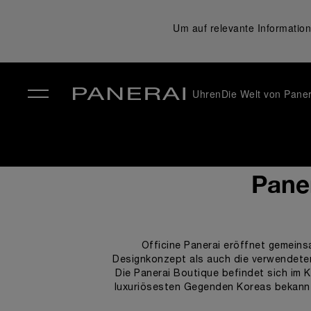
Um auf relevante Information
Uhren
Die Welt von Paner
✕
Paner
Officine Panerai eröffnet gemeinsa
Designkonzept als auch die verwendeten 
Die Panerai Boutique befindet sich im 
luxuriösesten Gegenden Koreas bekannt 
einladend, raffiniert, modern und elega