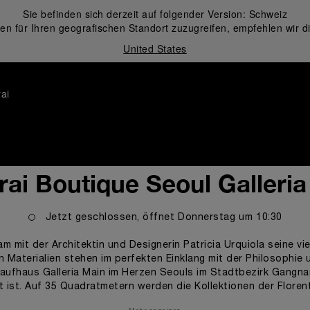
Sie befinden sich derzeit auf folgender Version:
Schweiz
en für Ihren geografischen Standort zuzugreifen, empfehlen wir d
United States
ai
ai Boutique Seoul Galleri
Jetzt geschlossen, öffnet
Donnerstag
um
10:30
m mit der Architektin und Designerin Patricia Urquiola seine v
Materialien stehen im perfekten Einklang mit der Philosophie 
Kaufhaus Galleria Main im Herzen Seouls im Stadtbezirk Gangn
ist. Auf 35 Quadratmetern werden die Kollektionen der Florenti
nt: Kunden können nicht nur die technische Schönheit der Paner