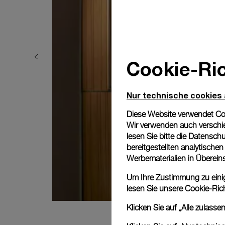
Cookie-Ric
Nur technische cookies
Diese Website verwendet Cook
Wir verwenden auch verschie
lesen Sie bitte die
Datenschu
bereitgestellten analytisch
Werbematerialien in Überei
Um Ihre Zustimmung zu einige
lesen Sie unsere
Cookie-Rich
Klicken Sie auf „Alle zulass