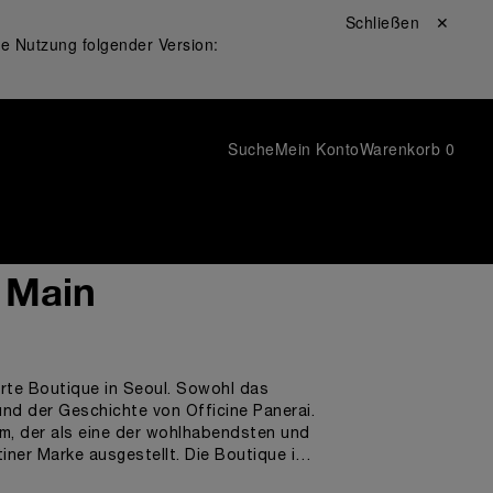
Schließen ✕
ie Nutzung folgender Version:
Suche
Mein Konto
Warenkorb
0
a Main
ierte Boutique in Seoul. Sowohl das
und der Geschichte von Officine Panerai.
am, der als eine der wohlhabendsten und
ner Marke ausgestellt. Die Boutique ist
ai Uhren bewundern, sondern gleichzeitig