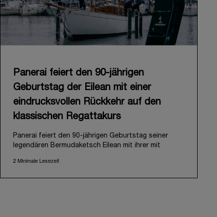
Panerai feiert den 90-jährigen
Geburtstag der Eilean mit einer
eindrucksvollen Rückkehr auf den
klassischen Regattakurs
Panerai feiert den 90-jährigen Geburtstag seiner
legendären Bermudaketsch Eilean mit ihrer mit
Spannung erwarteten Rückkehr auf den klassischen
2 Minimale Lesezeit
Regattakurs. Die Eilean wurde 1936 von der
renommierten schottischen Werft Fife of Fairlie
entworfen und gebaut und 2006 in stark
beschädigtem Zustand auf Antigua wiederentdeckt.
Panerai erkannte das Potenzial der Yacht und
begann ein ambitioniertes Restaurierungsprojekt,