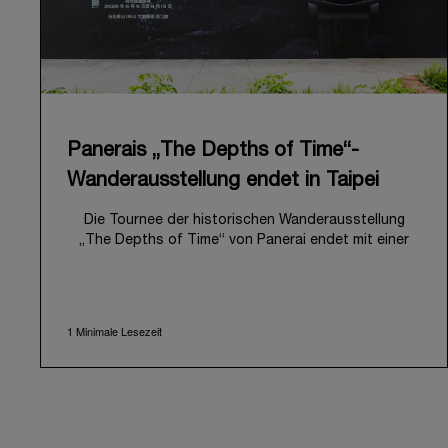
Panerais „The Depths of Time“-
Wanderausstellung endet in Taipei
Die Tournee der historischen Wanderausstellung
„The Depths of Time“ von Panerai endet mit einer
Station in Taipeh, Taiwan. Vom 12. bis 15. Juni 2026
war die Ausstellung im historischen Huashan 1914
Creative Park für die Öffentlichkeit zugänglich. Dieser
symbolträchtige Ort mit seiner über hundertjährigen
1 Minimale Lesezeit
Geschichte bot eine eindrucksvolle Kulisse und
verband auf harmonische Weise lokales Kulturerbe
mit der facettenreichen Geschichte von Panerai.
Die Ausstellung lud Besucher zu einer immersiven
Reise durch das einzigartige Erbe der Maison ein, auf
der sie die Entwicklung der Marke seit den frühen