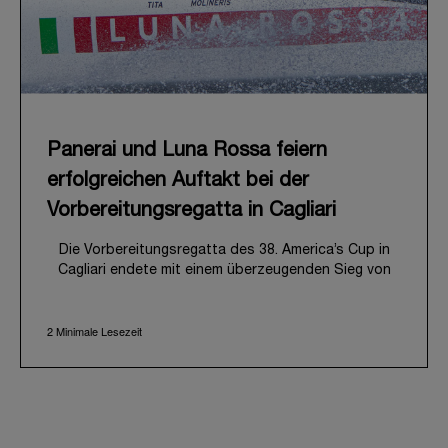
Panerai und Luna Rossa feiern
erfolgreichen Auftakt bei der
Vorbereitungsregatta in Cagliari
Die Vorbereitungsregatta des 38. America’s Cup in
Cagliari endete mit einem überzeugenden Sieg von
Luna Rossa, gleichbedeutend mit einem
vielversprechenden Auftakt auf dem Weg nach
2 Minimale Lesezeit
Neapel 2027. Dieses spannende Event läutete
zugleich den offiziellen Start der gemeinsamen Reise
von Panerai und dem Team Luna Rossa ein, die ganz
im Zeichen von Leistung, Innovation und Ausdauer im
professionellen Segelsport steht.
Vom 21. bis 24. Mai 2026 bot die eindrucksvolle