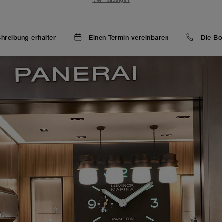
Mehr anzeigen
osphäre genießen. Die Boutique verfügt über einen abgetrennt
exklusiv mögen.
reibung erhalten
Einen Termin vereinbaren
Die Bo