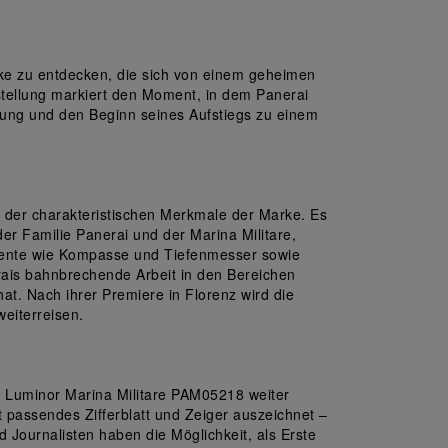
e zu entdecken, die sich von einem geheimen 
stellung markiert den Moment, in dem Panerai 
ltung und den Beginn seines Aufstiegs zu einem 
g der charakteristischen Merkmale der Marke. Es 
er Familie Panerai und der Marina Militare, 
umente wie Kompasse und Tiefenmesser sowie 
ais bahnbrechende Arbeit in den Bereichen 
t. Nach ihrer Premiere in Florenz wird die 
eiterreisen.
n Luminor Marina Militare PAM05218 weiter 
 passendes Zifferblatt und Zeiger auszeichnet – 
Journalisten haben die Möglichkeit, als Erste 