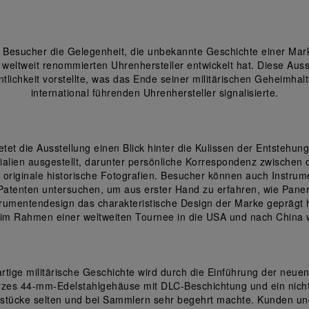
esucher die Gelegenheit, die unbekannte Geschichte einer Mark
m weltweit renommierten Uhrenhersteller entwickelt hat. Diese Aus
entlichkeit vorstellte, was das Ende seiner militärischen Geheimha
international führenden Uhrenhersteller signalisierte.
t die Ausstellung einen Blick hinter die Kulissen der Entstehun
ialien ausgestellt, darunter persönliche Korrespondenz zwischen d
 originale historische Fotografien. Besucher können auch Instr
Patenten untersuchen, um aus erster Hand zu erfahren, wie Paner
trumentendesign das charakteristische Design der Marke geprägt ha
 im Rahmen einer weltweiten Tournee in die USA und nach China w
rtige militärische Geschichte wird durch die Einführung der neue
arzes 44-mm-Edelstahlgehäuse mit DLC-Beschichtung und ein nicht
alstücke selten und bei Sammlern sehr begehrt machte. Kunden und 