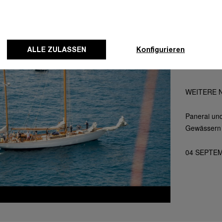
ALLE ZULASSEN
Konfigurieren
WEITERE 
Panerai und
Gewässern 
04 SEPTE