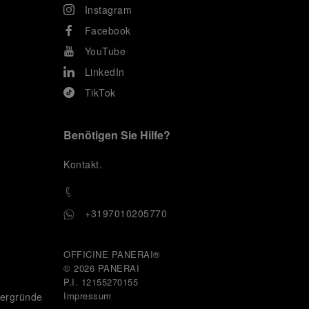
Instagram
Facebook
YouTube
LinkedIn
TikTok
Benötigen Sie Hilfe?
K
ontakt
.
+3197010205770
OFFICINE PANERAI®
© 2026 
PANERAI
P.I. 12155270155
Impressum
tergründe