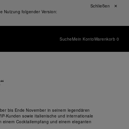
Schließen ✕
ie Nutzung folgender Version:
Suche
Mein Konto
Warenkorb
0
t“
ember bis Ende November in seinem legendären 
P-Kunden sowie italienische und internationale 
on einem Cocktailempfang und einem eleganten 