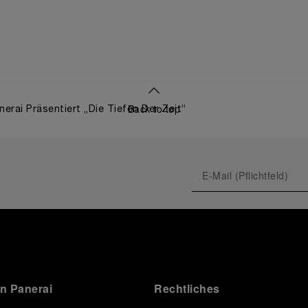
Back to top
nerai Präsentiert „Die Tiefen Der Zeit“
on Panerai
Rechtliches