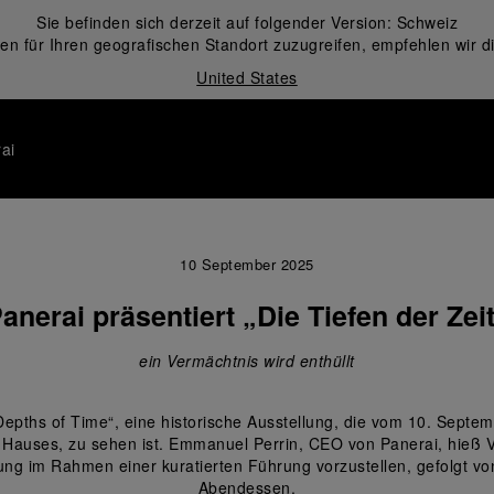
Sie befinden sich derzeit auf folgender Version:
Schweiz
en für Ihren geografischen Standort zuzugreifen, empfehlen wir d
United States
ai
10 September 2025
anerai präsentiert „Die Tiefen der Zei
ein Vermächtnis wird enthüllt
epths of Time“, eine historische Ausstellung, die vom 10. Sept
s Hauses, zu sehen ist. Emmanuel Perrin, CEO von Panerai, hieß VI
ung im Rahmen einer kuratierten Führung vorzustellen, gefolgt v
Abendessen.