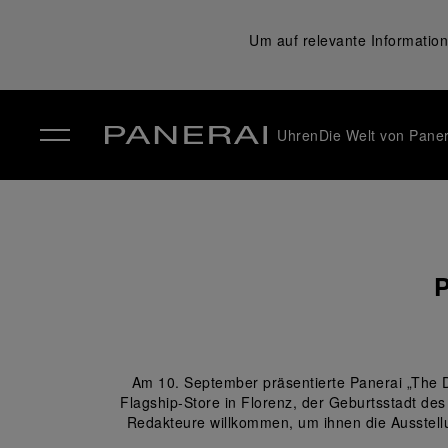
Um auf relevante Information
Uhren
Die Welt von Paner
✕
P
Am 10. September präsentierte Panerai „The D
Flagship-Store in Florenz, der Geburtsstadt de
Redakteure willkommen, um ihnen die Ausstell