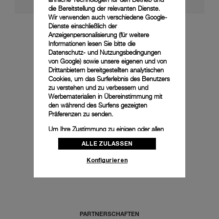
die Bereitstellung der relevanten Dienste.
Wir verwenden auch verschiedene Google-
Dienste einschließlich der
Anzeigenpersonalisierung (für weitere
Informationen lesen Sie bitte die
VERFAHREN
Datenschutz- und Nutzungsbedingungen
von Google
) sowie unsere eigenen und von
Drittanbietern bereitgestellten analytischen
Cookies, um das Surferlebnis des Benutzers
MEHR ENTDECKEN
zu verstehen und zu verbessern und
Werbematerialien in Übereinstimmung mit
den während des Surfens gezeigten
Präferenzen zu senden.
Um Ihre Zustimmung zu einigen oder allen
PRODUKTE
Cookies zu ändern oder zu widerrufen,
ALLE ZULASSEN
klicken Sie auf „Konfigurieren“, oder lesen
Sie unsere
Cookie-Richtlinie
, um mehr zu
Konfigurieren
erfahren.
MEHR ENTDECKEN
Klicken Sie auf „Alle zulassen“, um Ihr
Einverständnis für die Verwendung der oben
erwähnten Cookies zu geben.
Klicken Sie auf „Nur technische cookies
PARTNERSCHAFTEN