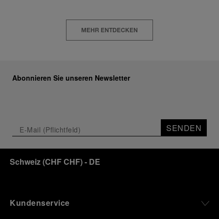
akzeptieren“, um Ihr Einverständnis zu
geben, dass nur technische Cookies
verwendet werden dürfen.
MEHR ENTDECKEN
Abonnieren Sie unseren Newsletter
SENDEN
Schweiz
(
CHF CHF
)
- DE
Kundenservice