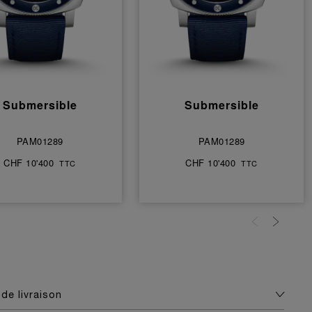
Submersible
Submersible
PAM01289
PAM01289
CHF 10'400
CHF 10'400
TTC
TTC
de livraison