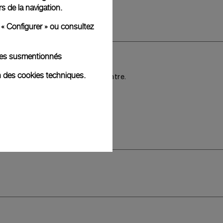
rs de la navigation.
lus
 « Configurer » ou consultez
kies susmentionnés
nclus,
n des cookies techniques.
is sur le style choisi de la montre.
ible 44 mm