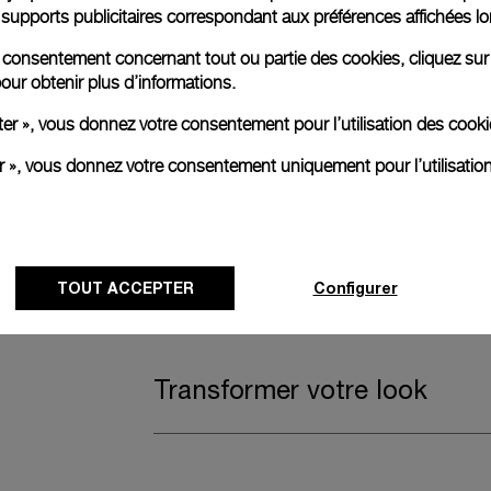
es supports publicitaires correspondant aux préférences affichées lo
Bracelet supplémentaire inc
re consentement concernant tout ou partie des cookies, cliquez sur
our obtenir plus d’informations.
ter », vous donnez votre consentement pour l’utilisation des coo
Un bracelet supplémentaire est également i
er », vous donnez votre consentement uniquement pour l’utilisatio
pour une polyvalence pratique sans comprom
Caoutchouc noir, STD, 24/22, BA, Submers
Extension de garantie
TOUT ACCEPTER
Configurer
Transformer votre look