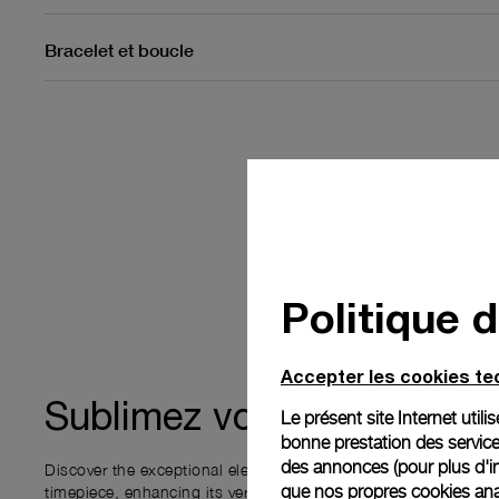
Bracelet et boucle
Politique 
Accepter les cookies t
expérienc
Sublimez votre
Le présent site Internet util
bonne prestation des service
des annonces (pour plus d'in
Discover the exceptional elements that accompany your new P
que nos propres cookies anal
timepiece, enhancing its versatility and your ownership experi