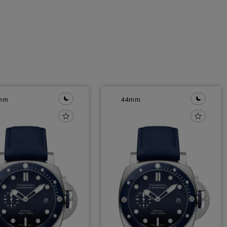
mm
44mm