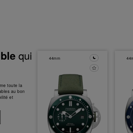
qui
ble
44mm
44
me toute la
sables au bon
lité et