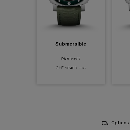
Submersible
PAM01287
CHF 10'400
TTC
Options 