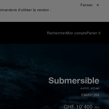
Fermer ✕
mandons d'utiliser la version :
Rechercher
Mon compte
Panier
0
Submersible
44mm
,
eSteel
PAM01288
CHF 10'400
TTC