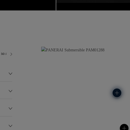
30.0 bar (~300.0 metres)
P900
135.0G