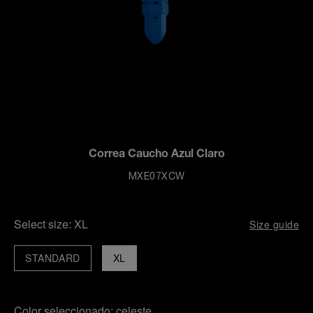
Correa Caucho Azul Claro
MXE07XCW
Select size:
XL
Size guide
STANDARD
XL
Color seleccionado:
celeste