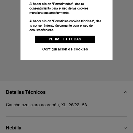
Al hacer clic en "Permitir todas", das tu
consentimiento para el uso de las cookies
mencionadas anteriormente.
Al hacer clic en "Permitir las cookies técnicas", das
tu consentimiento únicamente para el uso de
cookies técnicas.
PERMITIR TODAS
Configuración de cookies
Detalles Técnicos
Caucho azul claro acordeón, XL, 26/22, BA
Hebilla