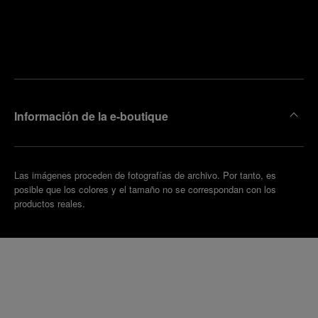
ncuentre
la
oncertar
boutique
una cita
más
cercana
Información de la e-boutique
Las imágenes proceden de fotografías de archivo. Por tanto, es
posible que los colores y el tamaño no se correspondan con los
productos reales.