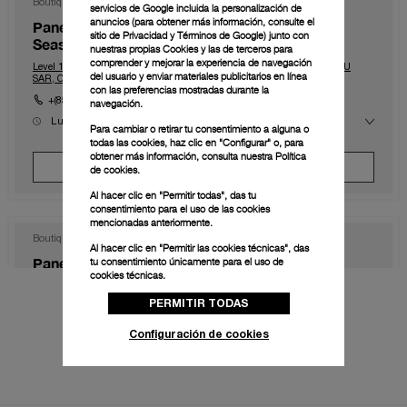
Boutique
servicios de Google incluida la personalización de
anuncios (para obtener más información, consulte el
Panerai Boutique DFS Galleria Macau (Four
sitio de Privacidad y Términos de Google
) junto con
Seasons)
nuestras propias Cookies y las de terceros para
comprender y mejorar la experiencia de navegación
Level 1, The Shoppes at Four Season, Macau, Macau, 999078, MACAU
del usuario y enviar materiales publicitarios en línea
SAR, CHINA
con las preferencias mostradas durante la
+(853) 2828 2833
navegación.
Lun
10:00 - 23:00
Para cambiar o retirar tu consentimiento a alguna o
Mar
10:00 - 23:00
todas las cookies, haz clic en "Configurar" o, para
Mié
10:00 - 23:00
obtener más información, consulta nuestra
Política
Jue
10:00 - 23:00
Concertar Una Cita
de cookies.
Vie
10:00 - 0:00
Sáb
10:00 - 0:00
Dom
10:00 - 23:00
Al hacer clic en "Permitir todas", das tu
consentimiento para el uso de las cookies
mencionadas anteriormente.
Boutique
Al hacer clic en "Permitir las cookies técnicas", das
Panerai Boutique Hong Kong IFC
tu consentimiento únicamente para el uso de
cookies técnicas.
Shop 1003B, IFC Mall Central, Hong Kong, HK-D5, HONG KONG SAR,
CHINA
PERMITIR TODAS
+852 2668 5810
Configuración de cookies
Lun
11:00 - 20:00
Mar
11:00 - 20:00
Mié
11:00 - 20:00
Jue
11:00 - 20:00
Ver Boutique
Concertar Una Cita
Vie
11:00 - 20:00
Sáb
11:00 - 20:00