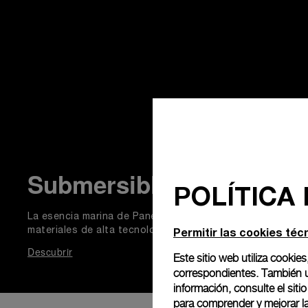
Submersible
POLÍTICA
La esencia marina de Panerai, una colección para sumergir
Permitir las cookies téc
materiales de alta tecnología, gran hermeticidad y bisel gi
Descubrir
Este sitio web utiliza cookies
correspondientes. También ut
información, consulte el
siti
para comprender y mejorar la 