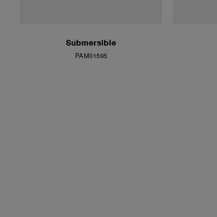
Submersible
PAM01595