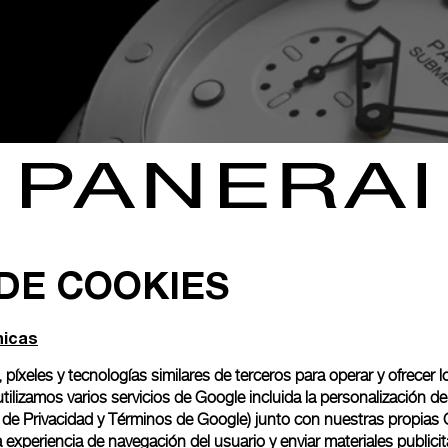
 DE COOKIES
se en la exploración. Diseño atrevido,
nicas
ratorio unidireccional
, píxeles y tecnologías similares de terceros para operar y ofrecer l
ilizamos varios servicios de Google incluida la personalización 
o de Privacidad y Términos de Google
) junto con nuestras propias 
experiencia de navegación del usuario y enviar materiales publicita