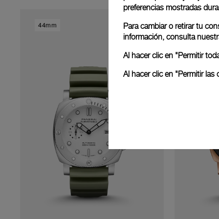
preferencias mostradas dura
44mm
44mm
Para cambiar o retirar tu co
información, consulta nuest
Al hacer clic en "Permitir t
Al hacer clic en "Permitir l