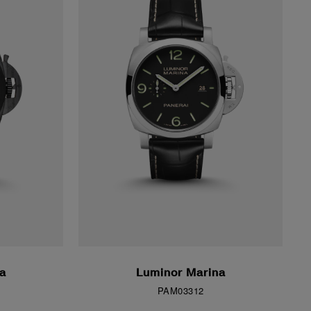
a
Luminor Marina
PAM03312