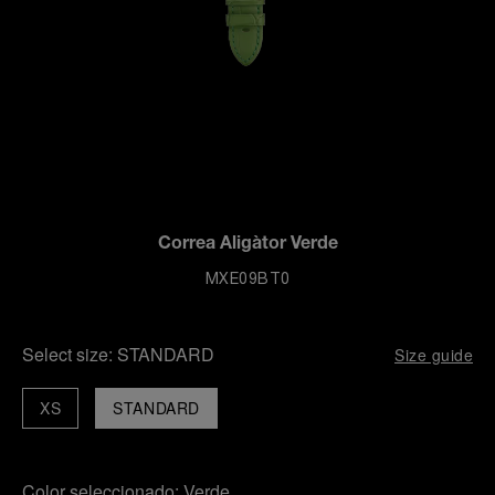
Correa Aligàtor Verde
MXE09BT0
Select size:
STANDARD
Size guide
XS
STANDARD
Color seleccionado:
Verde