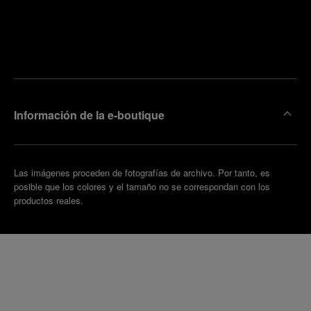
ncuentre
la
oncertar
boutique
una cita
más
cercana
Información de la e-boutique
Las imágenes proceden de fotografías de archivo. Por tanto, es
posible que los colores y el tamaño no se correspondan con los
productos reales.