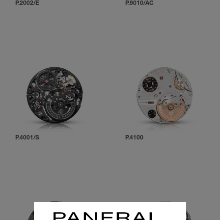
P.2002/E
P.9010/AC
P.4001/S
P.4100