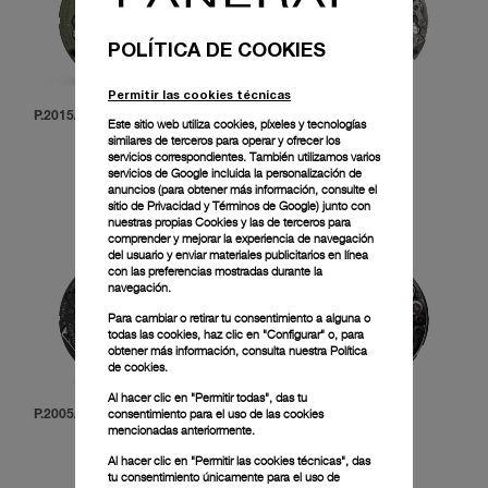
POLÍTICA DE COOKIES
Permitir las cookies técnicas
P.2015/T
P.2005/T
Este sitio web utiliza cookies, píxeles y tecnologías
similares de terceros para operar y ofrecer los
servicios correspondientes. También utilizamos varios
servicios de Google incluida la personalización de
anuncios (para obtener más información, consulte el
sitio de Privacidad y Términos de Google
) junto con
nuestras propias Cookies y las de terceros para
comprender y mejorar la experiencia de navegación
del usuario y enviar materiales publicitarios en línea
con las preferencias mostradas durante la
navegación.
Para cambiar o retirar tu consentimiento a alguna o
todas las cookies, haz clic en "Configurar" o, para
obtener más información, consulta nuestra
Política
de cookies.
Al hacer clic en "Permitir todas", das tu
consentimiento para el uso de las cookies
P.2005/GLS
P.2005/MR
mencionadas anteriormente.
Al hacer clic en "Permitir las cookies técnicas", das
tu consentimiento únicamente para el uso de