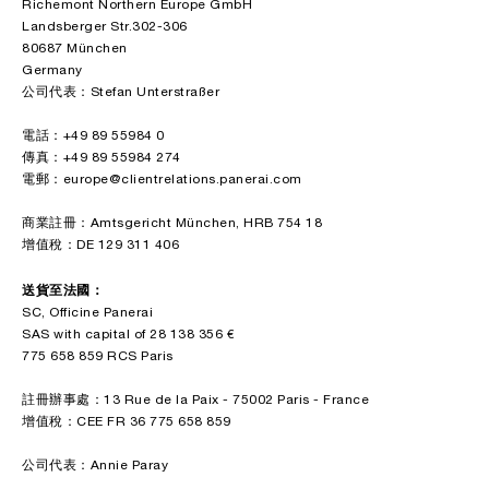
Richemont Northern Europe GmbH
Landsberger Str.302-306
80687 München
Germany
公司代表：Stefan Unterstraßer
電話：+49 89 55984 0
傳真：+49 89 55984 274
電郵：europe@clientrelations.panerai.com
商業註冊：Amtsgericht München, HRB 754 18
增值稅：DE 129 311 406
送貨至法國：
SC, Officine Panerai
SAS with capital of 28 138 356 €
775 658 859 RCS Paris
註冊辦事處：13 Rue de la Paix - 75002 Paris - France
增值稅：CEE FR 36 775 658 859
公司代表：Annie Paray