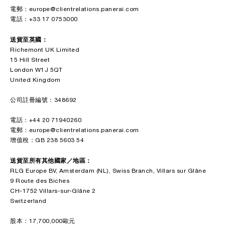
電郵：europe@clientrelations.panerai.com
電話：+33 17 0753000
送貨至英國：
Richemont UK Limited
15 Hill Street
London W1J 5QT
United Kingdom
公司註冊編號：348692
電話：+44 20 71940260
電郵：europe@clientrelations.panerai.com
增值稅：GB 238 5603 54
送貨至所有其他國家／地區：
RLG Europe BV, Amsterdam (NL), Swiss Branch, Villars sur Glâne
9 Route des Biches
CH-1752 Villars-sur-Glâne 2
Switzerland
股本：17,700,000歐元