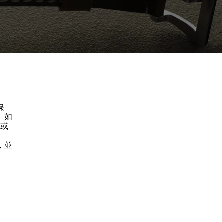
保
。如
失或
入
，並