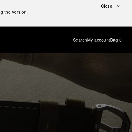
Close ✕
g the version:
Search
My account
Bag
0