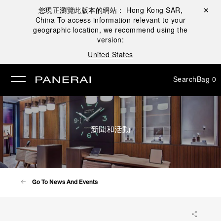
您現正瀏覽此版本的網站：
Hong Kong SAR,
Close ✕
China
To access information relevant to your
se
geographic location, we recommend using the
version:
United States
Search
Bag
0
新聞和活動
Go To News And Events