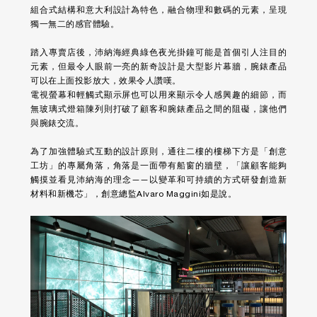
組合式結構和意大利設計為特色，融合物理和數碼的元素，呈現
獨一無二的感官體驗。
踏入專賣店後，沛納海經典綠色夜光掛鐘可能是首個引人注目的
元素，但最令人眼前一亮的新奇設計是大型影片幕牆，腕錶產品
可以在上面投影放大，效果令人讚嘆。
電視螢幕和輕觸式顯示屏也可以用來顯示令人感興趣的細節，而
無玻璃式燈箱陳列則打破了顧客和腕錶產品之間的阻礙，讓他們
與腕錶交流。
為了加強體驗式互動的設計原則，通往二樓的樓梯下方是「創意
工坊」的專屬角落，角落是一面帶有船窗的牆壁，「讓顧客能夠
觸摸並看見沛納海的理念——以變革和可持續的方式研發創造新
材料和新機芯」，創意總監Alvaro Maggini如是說。