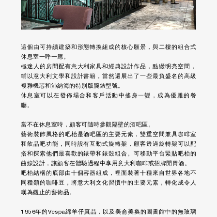
這個由可持續建築和形態轉換組成的核心願景，與二樓的組合式
休息室一呼一應。
極迷人的房間配有意大利家具和經典設計作品，點綴明亮空間，
輔以意大利文學和設計書籍，當然還展出了一些最負盛名的高級
複雜機芯和沛納海的特別版腕錶型號。
休息室可以在發佈場合和客戶活動中搖身一變，成為優雅的餐
廳。
當不在休息室時，顧客可隨時參觀隔壁的酒吧區。
藝術裝飾風格的吧枱是酒吧區的主要元素，雙重空間兼具咖啡室
和飲品吧功能，同時設有互動式旋轉架，顧客透過旋轉架可以配
搭和探索他們最喜歡的錶帶和錶殼組合。可移動平台緊貼吧枱的
曲線設計，讓顧客在體驗過程中享用意大利咖啡或招牌開胃酒。
吧枱結構的底部由十個容器組成，裡面裝著十種來自世界各地不
同種類的咖啡豆，將意大利文化習慣中的主要元素，轉化成令人
嘆為觀止的藝術品。
1956年的Vespa綿羊仔真品，以及美侖美奐的圖書館中的無玻璃