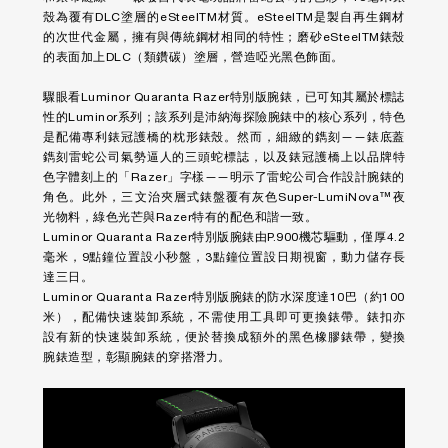
殼為覆有DLC塗層的eSteelTM材質。eSteelTM是製自再生鋼材
的次世代金屬，擁有與傳統鋼材相同的特性；磨砂eSteelTM錶殼
的表面加上DLC（類鑽碳）塗層，營造啞光黑色飾面。
驟眼看Luminor Quaranta Razer特別版腕錶，已可知其屬於標誌
性的Luminor系列；該系列是沛納海探險腕錶中的核心系列，特色
是配備專利錶冠護橋的枕形錶殼。然而，細緻的鐫刻——錶底蓋
鐫刻雷蛇公司氣勢逼人的三頭蛇標誌，以及錶冠護橋上以品牌特
色字體刻上的「Razer」字樣——明示了雷蛇公司合作設計腕錶的
角色。此外，三文治夾層式錶盤覆有灰色Super-LumiNova™夜
光物料，綠色光芒與Razer特有的配色和諧一致。
Luminor Quaranta Razer特別版腕錶由P.900機芯驅動，僅厚4.2
毫米，9點鐘位置設小秒盤，3點鐘位置設日期視窗，動力儲存長
達三日。
Luminor Quaranta Razer特別版腕錶的防水深度達10巴（約100
米），配備快速裝卸系統，不需使用工具即可更換錶帶。錶扣亦
設有新的快速裝卸系統，便於替換成額外的黑色橡膠錶帶，變換
腕錶造型，彰顯腕錶的穿搭潛力。