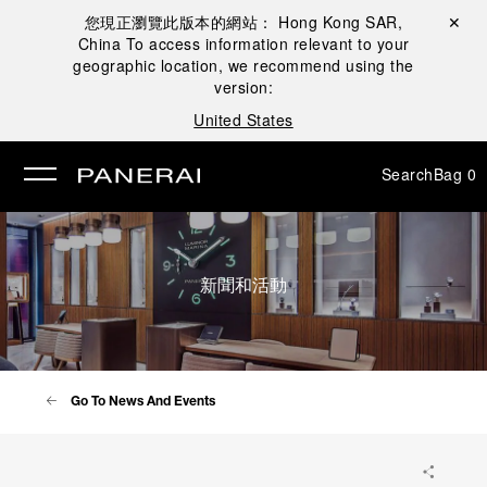
您現正瀏覽此版本的網站：
Hong Kong SAR,
Close ✕
China
To access information relevant to your
se
geographic location, we recommend using the
version:
United States
Search
Bag
0
新聞和活動
Go To News And Events