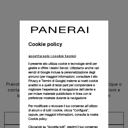
Cookie policy
accetta solo i cookie tecnici
Il presente sito utilizza cookie e tecnologie simili per
gestire e offrire i relativi Servizi. Utilizziamo anche vari
Contattaci
servizi di Google inclusa la personalizzazione degli
annunci (per maggiori informazioni, consultare il
sito
Privacy e Termini di Google
) insieme ai nostri cookie
Prenota un appuntamento in una delle nostre boutique o
analitici e a quelli di terze parti per comprendere e
migliorare l'esperienza di navigazione dell'utente e
contatta il nostro concierge per scoprire le collezioni e
per inviare materiale pubblicitario in linea con le
beneficiare dei consigli e dei servizi dei nostri
preferenze mostrate durante la navigazione
ambasciatori.
Per modificare o revocare il tuo consenso all’utilizzo
di alcuni o di tutti i cookie, clicca “Configura”,
oppure, per maggiori informazioni, consulta la nostra
Prendi un appuntamento
Cookie policy.
Cliccando su “Accetta tutti”, esprimi il tuo consenso