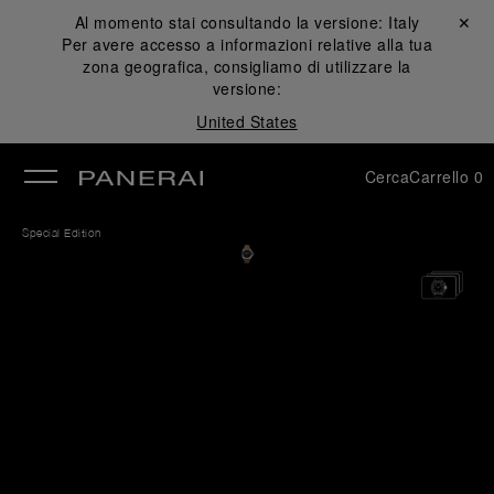
Al momento stai consultando la versione:
Italy
Chiudi ✕
Per avere accesso a informazioni relative alla tua
udi
zona geografica, consigliamo di utilizzare la
versione:
United States
Cerca
Carrello
0
Special Edition