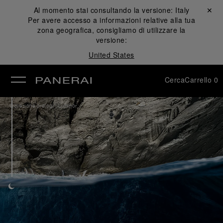
Al momento stai consultando la versione:
Italy
Chiudi ✕
Per avere accesso a informazioni relative alla tua
udi
zona geografica, consigliamo di utilizzare la
versione:
United States
Cerca
Carrello
0
/
Collezione orologi
Luminor