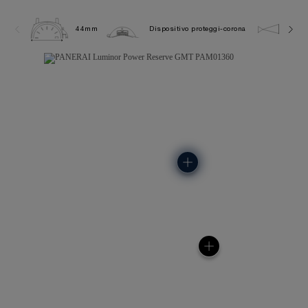
44mm
Dispositivo proteggi-corona
30