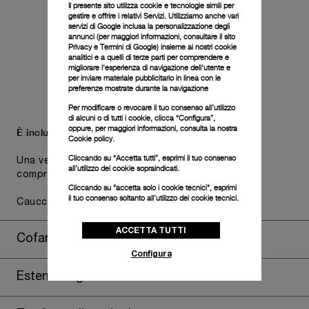
Il presente sito utilizza cookie e tecnologie simili per
gestire e offrire i relativi Servizi. Utilizziamo anche vari
servizi di Google inclusa la personalizzazione degli
annunci (per maggiori informazioni, consultare il
sito
Privacy e Termini di Google
) insieme ai nostri cookie
analitici e a quelli di terze parti per comprendere e
migliorare l'esperienza di navigazione dell'utente e
per inviare materiale pubblicitario in linea con le
preferenze mostrate durante la navigazione
Per modificare o revocare il tuo consenso all’utilizzo
di alcuni o di tutti i cookie, clicca “Configura”,
oppure, per maggiori informazioni, consulta la nostra
È incluso un secondo cinturino.
Cookie policy.
Cliccando su “Accetta tutti”, esprimi il tuo consenso
Una versatilità funzionale che non scende a
all’utilizzo dei cookie sopraindicati.
compromessi con l'identità estetica dell'orologio.
Cliccando su "accetta solo i cookie tecnici", esprimi
il tuo consenso soltanto all’utilizzo dei cookie tecnici.
Caucciù nero, STD, 24/22, BA
ACCETTA TUTTI
Cofanetto dell'orologio
Configura
Estendi la garanzia