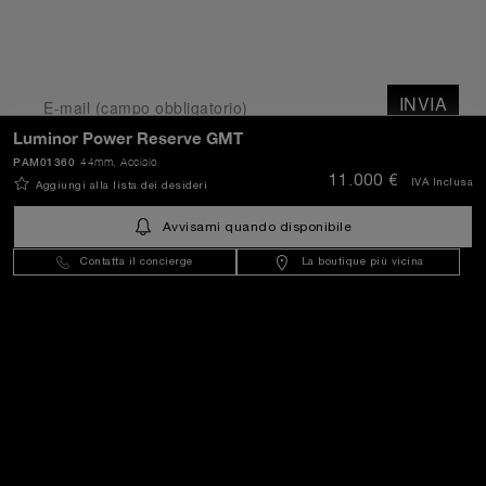
INVIA
Luminor Power Reserve GMT
PAM01360
44mm
, Acciaio
Italy
(
EUR €
)
- IT
11.000 €
IVA Inclusa
Aggiungi alla lista dei desideri
Avvisami quando disponibile
Contatta il concierge
La boutique più vicina
Servizio Clienti
Il Mondo Di Panerai
Note Legali
Extra