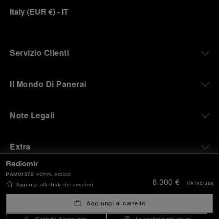
Italy
(
EUR €
)
- IT
Servizio Clienti
Il Mondo Di Panerai
Note Legali
Extra
Radiomir
PAM01572
40mm
, Acciaio
Rimanere in contatto
6.300 €
IVA Inclusa
Aggiungi alla lista dei desideri
Aggiungi al carrello
Hai bisogno di aiuto?