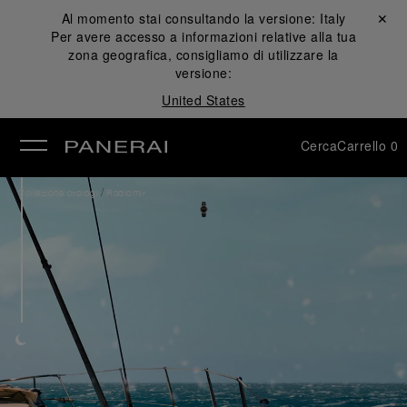
Al momento stai consultando la versione:
Italy
Chiudi ✕
Per avere accesso a informazioni relative alla tua
udi
zona geografica, consigliamo di utilizzare la
versione:
United States
Cerca
Carrello
0
/
Collezione orologi
Radiomir