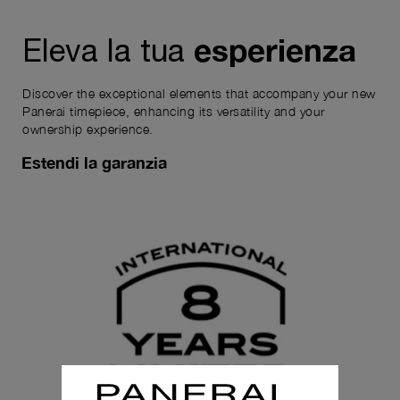
esperienza
Eleva la tua
Discover the exceptional elements that accompany your new
Panerai timepiece, enhancing its versatility and your
ownership experience.
Estendi la garanzia