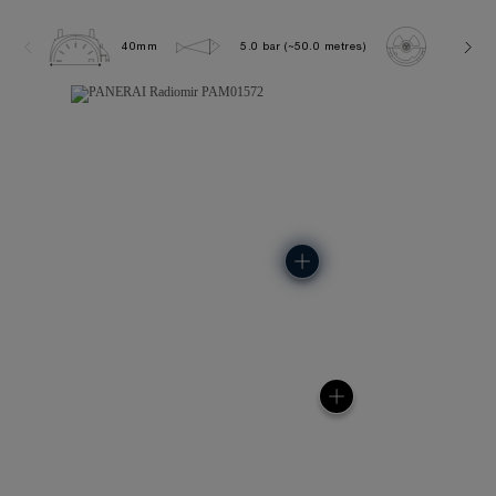
40mm
5.0 bar (~50.0 metres)
P900