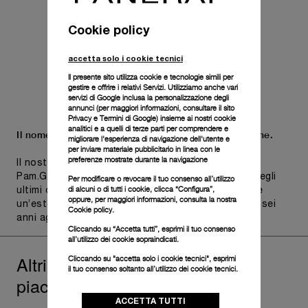
Cookie policy
accetta solo i cookie tecnici
Il presente sito utilizza cookie e tecnologie simili per
gestire e offrire i relativi Servizi. Utilizziamo anche vari
servizi di Google inclusa la personalizzazione degli
annunci (per maggiori informazioni, consultare il
sito
Privacy e Termini di Google
) insieme ai nostri cookie
analitici e a quelli di terze parti per comprendere e
Il nome Panerai è sinonimo di resistenza e precisione.
migliorare l'esperienza di navigazione dell'utente e
per inviare materiale pubblicitario in linea con le
preferenze mostrate durante la navigazione
Il nostro impegno per la qualità è testimoniato da
Pam.Guard, disponibile per gli orologi acquistati negli
Per modificare o revocare il tuo consenso all’utilizzo
di alcuni o di tutti i cookie, clicca “Configura”,
ultimi due anni. Gli orologi idonei possono ricevere
oppure, per maggiori informazioni, consulta la nostra
un’estensione della garanzia internazionale fino a sei
Cookie policy.
anni aggiuntivi.
Scopri di più
Cliccando su “Accetta tutti”, esprimi il tuo consenso
all’utilizzo dei cookie sopraindicati.
Altri
che ti potrebbero
Radiomir
Cliccando su "accetta solo i cookie tecnici", esprimi
il tuo consenso soltanto all’utilizzo dei cookie tecnici.
piacere
ACCETTA TUTTI