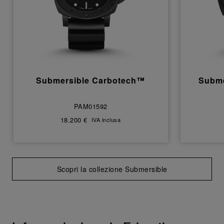
Submersible Carbotech™
Subme
PAM01592
18.200 €
IVA inclusa
Scopri la collezione Submersible