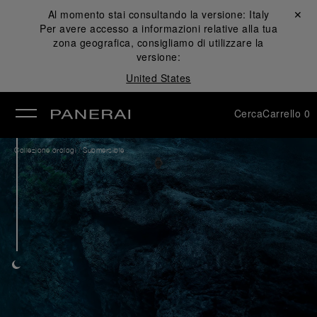
Al momento stai consultando la versione:
Italy
Chiudi ✕
Per avere accesso a informazioni relative alla tua
udi
zona geografica, consigliamo di utilizzare la
versione:
United States
Cerca
Carrello
0
/
Collezione orologi
Submersible