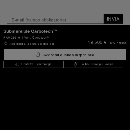
INVIA
Submersible Carbotech™
Italy
(
EUR €
)
- IT
PAM02616
47mm
, Carbotech™
19.500 €
IVA Inclusa
Aggiungi alla lista dei desideri
Avvisami quando disponibile
Servizio Clienti
Contatta il concierge
La boutique più vicina
Il Mondo Di Panerai
Note Legali
Extra