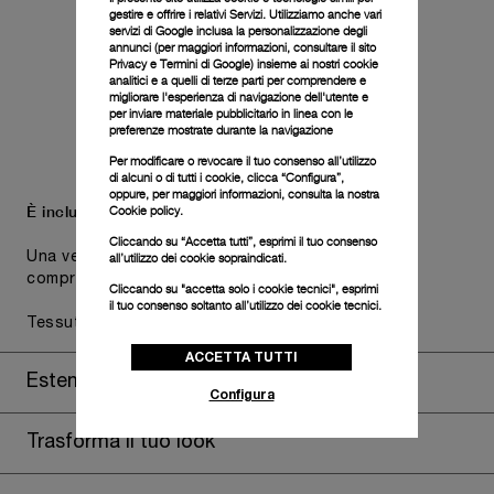
gestire e offrire i relativi Servizi. Utilizziamo anche vari
servizi di Google inclusa la personalizzazione degli
annunci (per maggiori informazioni, consultare il
sito
Privacy e Termini di Google
) insieme ai nostri cookie
analitici e a quelli di terze parti per comprendere e
migliorare l'esperienza di navigazione dell'utente e
per inviare materiale pubblicitario in linea con le
preferenze mostrate durante la navigazione
Per modificare o revocare il tuo consenso all’utilizzo
di alcuni o di tutti i cookie, clicca “Configura”,
oppure, per maggiori informazioni, consulta la nostra
È incluso un secondo cinturino.
Cookie policy.
Cliccando su “Accetta tutti”, esprimi il tuo consenso
Una versatilità funzionale che non scende a
all’utilizzo dei cookie sopraindicati.
compromessi con l'identità estetica dell'orologio.
Cliccando su "accetta solo i cookie tecnici", esprimi
il tuo consenso soltanto all’utilizzo dei cookie tecnici.
Tessuto grigio, STD, 26/22
ACCETTA TUTTI
Estendi la garanzia
Configura
Trasforma il tuo look