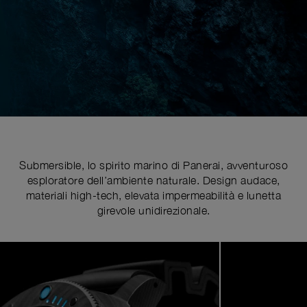
Submersible, lo spirito marino di Panerai, avventuroso
esploratore dell’ambiente naturale. Design audace,
materiali high-tech, elevata impermeabilità e lunetta
girevole unidirezionale.
Image
1
of
5