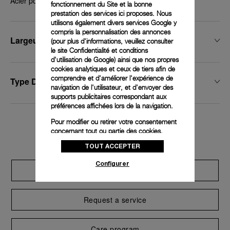
Acier poli, 20 mm
fonctionnement du Site et la bonne
prestation des services ici proposes. Nous
utilisons également divers services Google y
compris la personnalisation des annonces
Largeur De Boucle
(pour plus d'informations, veuillez consulter
le
site Confidentialité et conditions
d'utilisation de Google
) ainsi que nos propres
cookies analytiques et ceux de tiers afin de
comprendre et d'améliorer l'expérience de
Type De Boucle
navigation de l'utilisateur, et d'envoyer des
supports publicitaires correspondant aux
préférences affichées lors de la navigation.
Pour modifier ou retirer votre consentement
Exclusive services
concernant tout ou partie des cookies,
cliquez sur « Configurer » ou consultez notre
TOUT ACCEPTER
politique des cookies
pour obtenir plus
d’informations.
Configurer
Extend warranty
En cliquant sur « Tout accepter », vous
donnez votre consentement pour l’utilisation
des cookies susmentionnés
Request a service
En cliquant sur « Tout refuser », vous
donnez votre consentement uniquement
pour l’utilisation des cookies techniques.
Care program