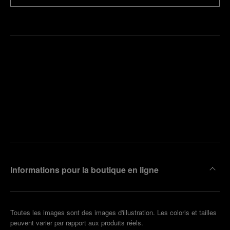
Trouver
la
Prendre
boutique
un
la plus
rendez-
proche
vous
de chez
vous
Informations pour la boutique en ligne
Toutes les images sont des images d'illustration. Les coloris et tailles
peuvent varier par rapport aux produits réels.