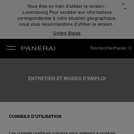
Fermer
Vous êtes en train d’utiliser la version :
✕
Luxembourg
Pour accéder aux informations
mer
correspondantes à votre situation géographique,
nous vous recommandons d'utiliser la version :
United States
Rechercher
Panier
0
ENTRETIEN ET MODES D’EMPLOI
CONSEILS D’UTILISATION
Les conseils pratiques suivants vous aideront à protéger