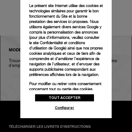
Le présent site Internet utilise des cookies et
technologies similaires pour garantir le bon
fonctionnement du Site et la bonne
prestation des services ici proposes. Nous
utilisons également divers services Google y
compris la personnalisation des annonces
(pour plus d'informations, veuillez consulter
le
site Confidentialité et conditions
d'utilisation de Google
) ainsi que nos propres
MODES D’EMPLOI
cookies analytiques et ceux de tiers afin de
comprendre et d'améliorer l'expérience de
Trouvez votre montre Panerai pour télécharger les modes
navigation de l'utilisateur, et d'envoyer des
d’emploi correspondants.
supports publicitaires correspondant aux
préférences affichées lors de la navigation.
Pour modifier ou retirer votre consentement
RECHERCHER
concernant tout ou partie des cookies,
cliquez sur « Configurer » ou consultez notre
TOUT ACCEPTER
politique des cookies
pour obtenir plus
d’informations.
Configurer
En cliquant sur « Tout accepter », vous
donnez votre consentement pour l’utilisation
des cookies susmentionnés
TÉLÉCHARGER LES LIVRETS D’INSTRUCTIONS