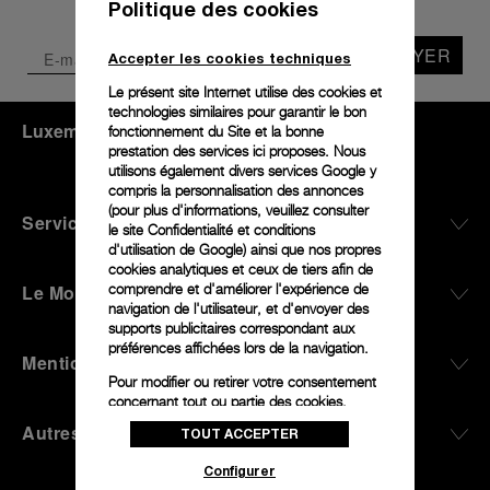
Politique des cookies
ENVOYER
Accepter les cookies techniques
Le présent site Internet utilise des cookies et
technologies similaires pour garantir le bon
Luxembourg
(
EUR €
)
- FR
fonctionnement du Site et la bonne
prestation des services ici proposes. Nous
utilisons également divers services Google y
compris la personnalisation des annonces
(pour plus d'informations, veuillez consulter
Service Client
le
site Confidentialité et conditions
d'utilisation de Google
) ainsi que nos propres
cookies analytiques et ceux de tiers afin de
Le Monde De Panerai
comprendre et d'améliorer l'expérience de
navigation de l'utilisateur, et d'envoyer des
supports publicitaires correspondant aux
préférences affichées lors de la navigation.
Mentions Légales
Pour modifier ou retirer votre consentement
concernant tout ou partie des cookies,
cliquez sur « Configurer » ou consultez notre
Autres
TOUT ACCEPTER
politique des cookies
pour obtenir plus
d’informations.
Configurer