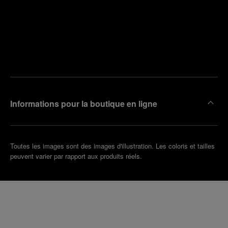
Trouver
la
Prendre
boutique
un
la plus
rendez-
proche
vous
de chez
vous
Informations pour la boutique en ligne
Toutes les images sont des images d'illustration. Les coloris et tailles
peuvent varier par rapport aux produits réels.