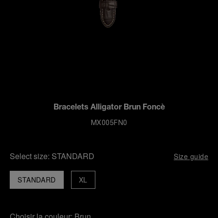
Bracelets Alligator Brun Foncè
MX005FN0
Select size:
STANDARD
Size guide
STANDARD
XL
Choisir la couleur:
Brun