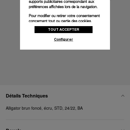
supports publicitaires correspondant aux
préférences affichées lors de la navigation.
Pour modifier ou retirer votre consentement
concernant tout ou partie des cookies,
cliquez sur « Configurer » ou consultez notre
TOUT ACCEPTER
politique des cookies
pour obtenir plus
d’informations.
Configurer
En cliquant sur « Tout accepter », vous
donnez votre consentement pour l’utilisation
des cookies susmentionnés
En cliquant sur « Tout refuser », vous
donnez votre consentement uniquement
pour l’utilisation des cookies techniques.
Détails Techniques
Alligator brun foncé, écru, STD, 24/22, BA