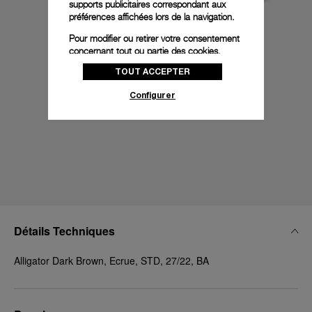
supports publicitaires correspondant aux
préférences affichées lors de la navigation.
Pour modifier ou retirer votre consentement
concernant tout ou partie des cookies,
cliquez sur « Configurer » ou consultez notre
TOUT ACCEPTER
politique des cookies
pour obtenir plus
d’informations.
Configurer
En cliquant sur « Tout accepter », vous
donnez votre consentement pour l’utilisation
des cookies susmentionnés
En cliquant sur « Tout refuser », vous
donnez votre consentement uniquement
pour l’utilisation des cookies techniques.
Détails Techniques
Alligator Dark Brown, Ecrue, STD, 27/22, BA