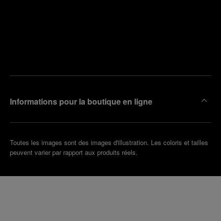
Trouver
la
Prendre
boutique
un
la plus
rendez-
proche
vous
de chez
vous
Informations pour la boutique en ligne
Toutes les images sont des images d'illustration. Les coloris et tailles
peuvent varier par rapport aux produits réels.