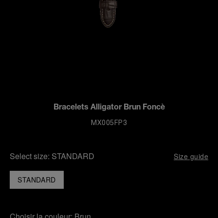
Bracelets Alligator Brun Foncè
MX005FP3
Select size:
STANDARD
Size guide
STANDARD
Choisir la couleur:
Brun