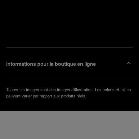
Trouver
la
Prendre
boutique
un
la plus
rendez-
proche
vous
de chez
vous
Informations pour la boutique en ligne
Toutes les images sont des images d'illustration. Les coloris et tailles
peuvent varier par rapport aux produits réels.