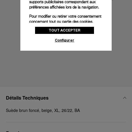
supports publicitaires correspondant aux
préférences affichées lors de la navigation.
Pour modifier ou retirer votre consentement
concernant tout ou partie des cookies,
cliquez sur « Configurer » ou consultez notre
TOUT ACCEPTER
politique des cookies
pour obtenir plus
d’informations.
Configurer
En cliquant sur « Tout accepter », vous
donnez votre consentement pour l’utilisation
des cookies susmentionnés
En cliquant sur « Tout refuser », vous
donnez votre consentement uniquement
pour l’utilisation des cookies techniques.
Détails Techniques
Suède brun foncé, beige, XL, 26/22, BA