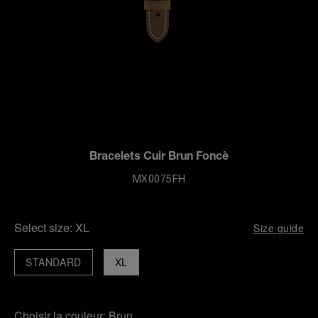
Bracelets Cuir Brun Foncè
MX0075FH
Select size:
XL
Size guide
STANDARD
XL
Choisir la couleur:
Brun