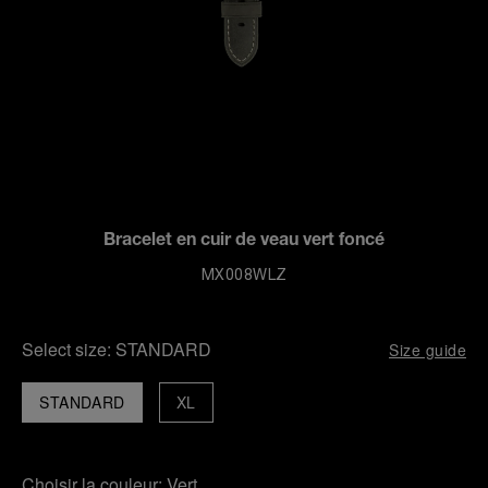
Bracelet en cuir de veau vert foncé
MX008WLZ
Select size:
STANDARD
Size guide
STANDARD
XL
Choisir la couleur:
Vert