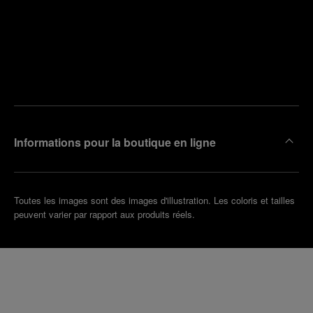
Trouver
la
Prendre
boutique
un
la plus
rendez-
proche
vous
de chez
vous
Informations pour la boutique en ligne
Toutes les images sont des images d'illustration. Les coloris et tailles
peuvent varier par rapport aux produits réels.