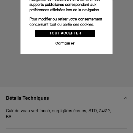
supports publicitaires correspondant aux
préférences affichées lors de la navigation.
Pour modifier ou retirer votre consentement
concernant tout ou partie des cookies,
cliquez sur « Configurer » ou consultez notre
TOUT ACCEPTER
politique des cookies
pour obtenir plus
d’informations.
Configurer
En cliquant sur « Tout accepter », vous
donnez votre consentement pour l’utilisation
des cookies susmentionnés
En cliquant sur « Tout refuser », vous
donnez votre consentement uniquement
pour l’utilisation des cookies techniques.
Détails Techniques
Cuir de veau vert foncé, surpiqûres écrues, STD, 24/22,
BA