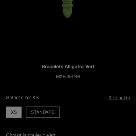
Bracelets Alligator Vert
MXE09BNH
Select size:
XS
Size guide
XS
STANDARD
Choisir la couleur:
Vert