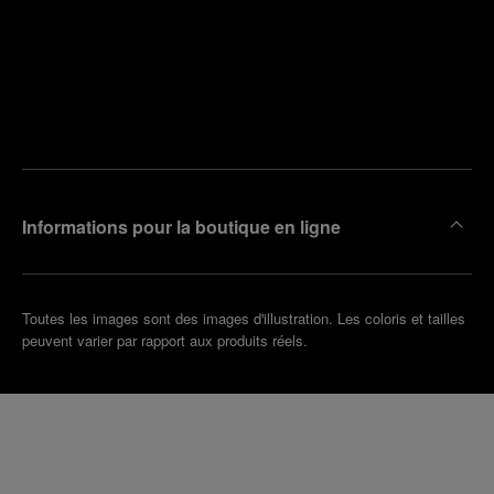
Trouver
la
Prendre
boutique
un
la plus
rendez-
proche
vous
de chez
vous
Informations pour la boutique en ligne
Toutes les images sont des images d'illustration. Les coloris et tailles
peuvent varier par rapport aux produits réels.