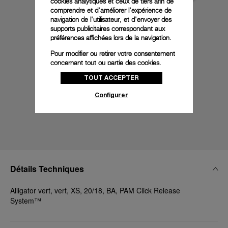
cookies analytiques et ceux de tiers afin de
comprendre et d'améliorer l'expérience de
navigation de l'utilisateur, et d'envoyer des
supports publicitaires correspondant aux
préférences affichées lors de la navigation.
Pour modifier ou retirer votre consentement
concernant tout ou partie des cookies,
cliquez sur « Configurer » ou consultez notre
TOUT ACCEPTER
politique des cookies
pour obtenir plus
d’informations.
Configurer
En cliquant sur « Tout accepter », vous
donnez votre consentement pour l’utilisation
des cookies susmentionnés
En cliquant sur « Tout refuser », vous
donnez votre consentement uniquement
pour l’utilisation des cookies techniques.
Détails Techniques
Alligator vert, vert, XS, 20/18, BA, PAM Click Release
System™