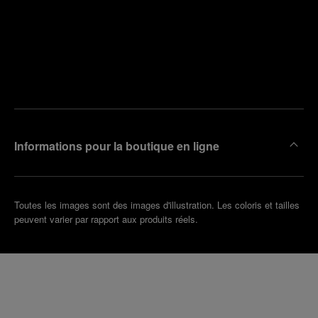
Trouver
la
Prendre
boutique
un
la plus
rendez-
proche
vous
de chez
vous
Informations pour la boutique en ligne
Toutes les images sont des images d'illustration. Les coloris et tailles
peuvent varier par rapport aux produits réels.