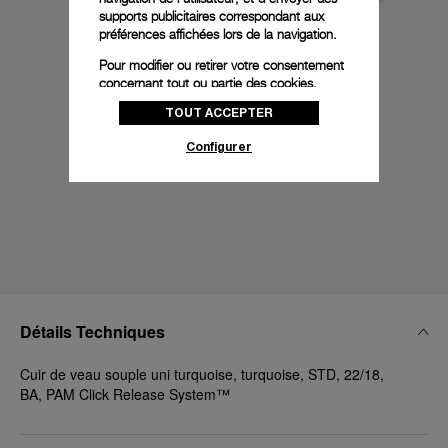
supports publicitaires correspondant aux
préférences affichées lors de la navigation.
Pour modifier ou retirer votre consentement
concernant tout ou partie des cookies,
cliquez sur « Configurer » ou consultez notre
TOUT ACCEPTER
politique des cookies
pour obtenir plus
d’informations.
Configurer
En cliquant sur « Tout accepter », vous
donnez votre consentement pour l’utilisation
des cookies susmentionnés
En cliquant sur « Tout refuser », vous
donnez votre consentement uniquement
pour l’utilisation des cookies techniques.
Détails Techniques
Cuir de veau souple uni turquoise, turquoise, STD, 22/18,
BA, PAM Click Release System™