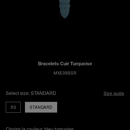
Bracelets Cuir Turquoise
MXE09BSR
Select size:
STANDARD
Size guide
XS
STANDARD
Choisir la couleur:
bleu turquoise