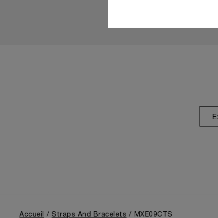
E
Accueil
Straps And Bracelets
MXE09CTS