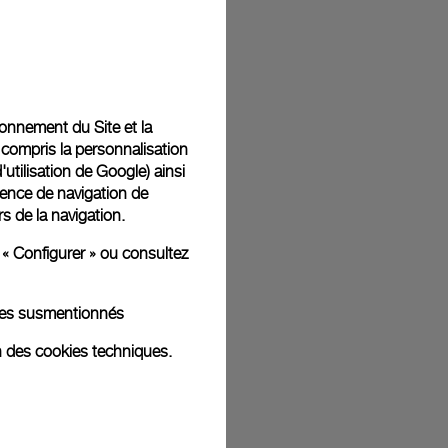
ges d'illustration. Les coloris et tailles peuvent varier par rapport
tionnement du Site et la
 compris la personnalisation
d'utilisation de Google
) ainsi
ience de navigation de
rs de la navigation.
 « Configurer » ou consultez
kies susmentionnés
n des cookies techniques.