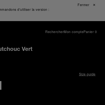
Fermer ✕
mandons d'utiliser la version :
Rechercher
Mon compte
Panier
0
utchouc Vert
Size guide