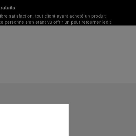
ratuits
ière satisfaction, tout client ayant acheté un produit
te personne s'en étant vu offrir un peut retourner ledit
 politique de retour.
 des transactions sécurisées avec différentes cartes de
t livrées dans un coffret signature Panerai offert. Lors du
aurez la possibilité d’ajouter un message cadeau