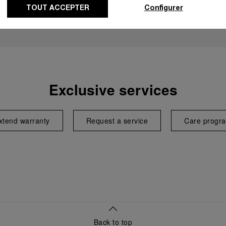
TOUT ACCEPTER
Configurer
Exclusive services
xtend warranty
Request a service
Care progr
Back to top