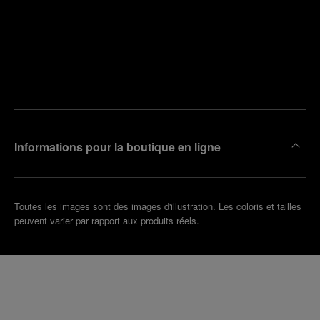
Trouver
la
Prendre
boutique
un
la plus
rendez-
proche
vous
de chez
vous
Informations pour la boutique en ligne
Toutes les images sont des images d'illustration. Les coloris et tailles
peuvent varier par rapport aux produits réels.