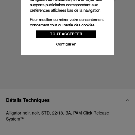
supports publicitaires correspondant aux
préférences affichées lors de la navigation.
Pour modifier ou retirer votre consentement
concernant tout ou partie des cookies,
cliquez sur « Configurer » ou consultez notre
TOUT ACCEPTER
politique des cookies
pour obtenir plus
d’informations.
Configurer
En cliquant sur « Tout accepter », vous
donnez votre consentement pour l’utilisation
des cookies susmentionnés
En cliquant sur « Tout refuser », vous
donnez votre consentement uniquement
pour l’utilisation des cookies techniques.
Détails Techniques
Alligator noir, noir, STD, 22/18, BA, PAM Click Release
System™