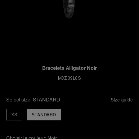
Bracelets Alligator Noir
MXE09L8S
Select size:
STANDARD
Size guide
XS
STANDARD
Choisir la couleur:
Noir