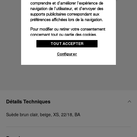
comprendre et d'améliorer l'expérience de
navigation de l'utilisateur, et d'envoyer des
supports publicitaires correspondant aux
préférences affichées lors de la navigation.
Pour modifier ou retirer votre consentement
concernant tout ou partie des cookies,
cliquez sur « Configurer » ou consultez notre
TOUT ACCEPTER
politique des cookies
pour obtenir plus
d’informations.
Configurer
En cliquant sur « Tout accepter », vous
donnez votre consentement pour l’utilisation
des cookies susmentionnés
En cliquant sur « Tout refuser », vous
donnez votre consentement uniquement
pour l’utilisation des cookies techniques.
Détails Techniques
Suède brun clair, beige, XS, 22/18, BA