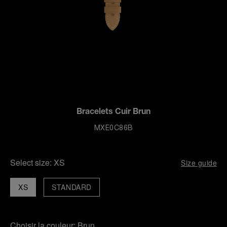
Bracelets Cuir Brun
MXE0C86B
Select size:
XS
Size guide
XS
STANDARD
Choisir la couleur:
Brun