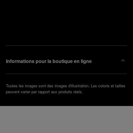
Trouver
la
Prendre
boutique
un
la plus
rendez-
proche
vous
de chez
vous
Informations pour la boutique en ligne
Toutes les images sont des images d'illustration. Les coloris et tailles
peuvent varier par rapport aux produits réels.