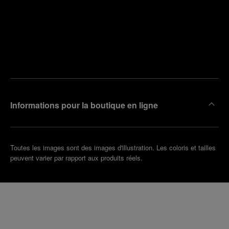
Trouver
la
Prendre
boutique
un
la plus
rendez-
proche
vous
de chez
vous
Informations pour la boutique en ligne
Toutes les images sont des images d'illustration. Les coloris et tailles
peuvent varier par rapport aux produits réels.