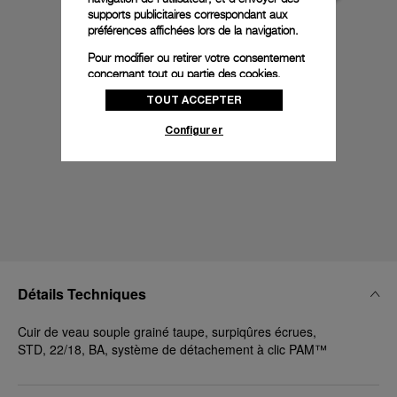
supports publicitaires correspondant aux
préférences affichées lors de la navigation.
Pour modifier ou retirer votre consentement
concernant tout ou partie des cookies,
cliquez sur « Configurer » ou consultez notre
TOUT ACCEPTER
politique des cookies
pour obtenir plus
d’informations.
Configurer
En cliquant sur « Tout accepter », vous
donnez votre consentement pour l’utilisation
des cookies susmentionnés
En cliquant sur « Tout refuser », vous
donnez votre consentement uniquement
pour l’utilisation des cookies techniques.
Détails Techniques
Cuir de veau souple grainé taupe, surpiqûres écrues,
STD, 22/18, BA, système de détachement à clic PAM™