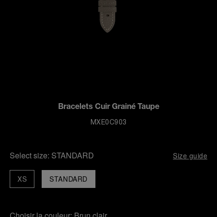
Bracelets Cuir Grainé Taupe
MXE0C903
Select size:
STANDARD
Size guide
XS
STANDARD
Choisir la couleur:
Brun clair