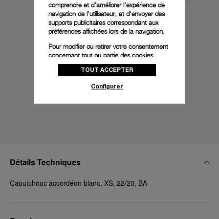
comprendre et d'améliorer l'expérience de
navigation de l'utilisateur, et d'envoyer des
supports publicitaires correspondant aux
préférences affichées lors de la navigation.
Pour modifier ou retirer votre consentement
concernant tout ou partie des cookies,
cliquez sur « Configurer » ou consultez notre
TOUT ACCEPTER
politique des cookies
pour obtenir plus
d’informations.
Configurer
En cliquant sur « Tout accepter », vous
donnez votre consentement pour l’utilisation
des cookies susmentionnés
En cliquant sur « Tout refuser », vous
donnez votre consentement uniquement
pour l’utilisation des cookies techniques.
Détails Techniques
Caoutchouc accordéon blanc, XS, 22/20, BA