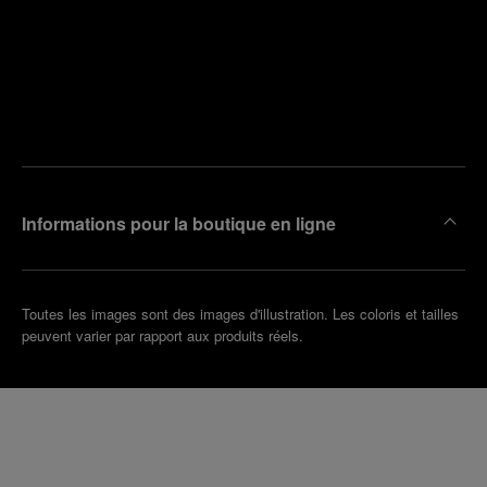
Trouver
la
Prendre
boutique
un
la plus
rendez-
proche
vous
de chez
vous
Informations pour la boutique en ligne
Toutes les images sont des images d'illustration. Les coloris et tailles
peuvent varier par rapport aux produits réels.