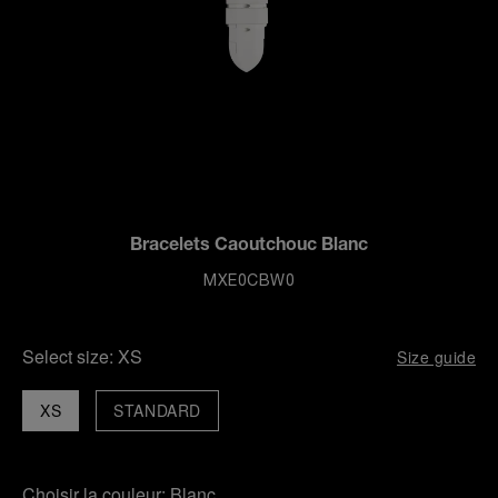
Bracelets Caoutchouc Blanc
MXE0CBW0
Select size:
XS
Size guide
XS
STANDARD
Choisir la couleur:
Blanc