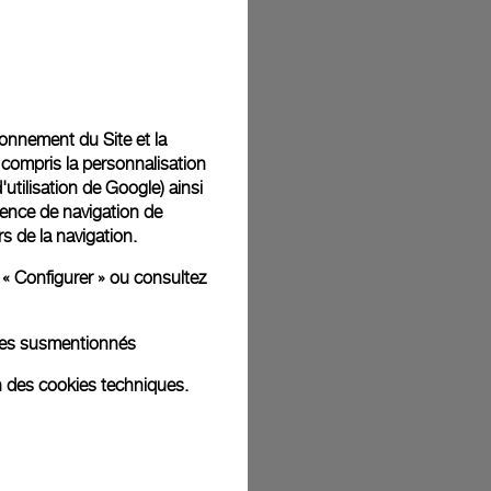
t livrées dans un coffret signature Panerai offert. Lors du
aurez la possibilité d’ajouter un message cadeau
tionnement du Site et la
 compris la personnalisation
d'utilisation de Google
) ainsi
ience de navigation de
rs de la navigation.
ges d'illustration. Les coloris et tailles peuvent varier par rapport
 « Configurer » ou consultez
kies susmentionnés
n des cookies techniques.