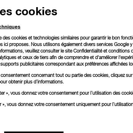
des cookies
Emballage cadeau
Toutes les commandes son
echniques
paiement en ligne, vous 
personnalisé.
ise des cookies et technologies similaires pour garantir le bon fonc
En savoir plus
s ici proposes. Nous utilisons également divers services Google y
formations, veuillez consulter le
site Confidentialité et conditions 
ytiques et ceux de tiers afin de comprendre et d'améliorer l'expér
es supports publicitaires correspondant aux préférences affichées lo
Toutes les images sont des ima
aux produits réels.
re consentement concernant tout ou partie des cookies, cliquez sur
our obtenir plus d’informations.
ter », vous donnez votre consentement pour l’utilisation des coo
er », vous donnez votre consentement uniquement pour l’utilisatio