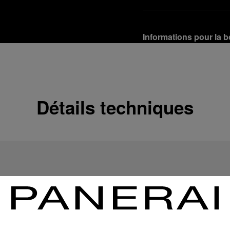
Informations pour la b
Options de livraison
Nos produits sont expédi
En savoir plus
Détails techniques
Retours et échanges g
Afin de garantir votre ent
d'Officine Panerai ou tou
produit conformément à la
En savoir plus
Options de paiement
Officine Panerai garantit
crédit :
En savoir plus