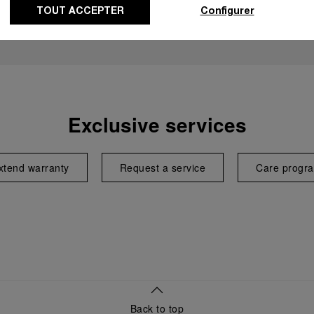
TOUT ACCEPTER
Configurer
Exclusive services
xtend warranty
Request a service
Care progr
Back to top