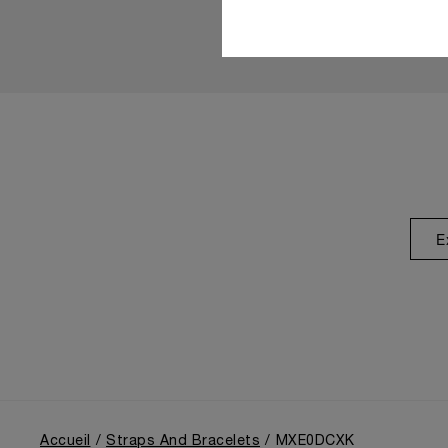
E
Accueil
Straps And Bracelets
MXE0DCXK