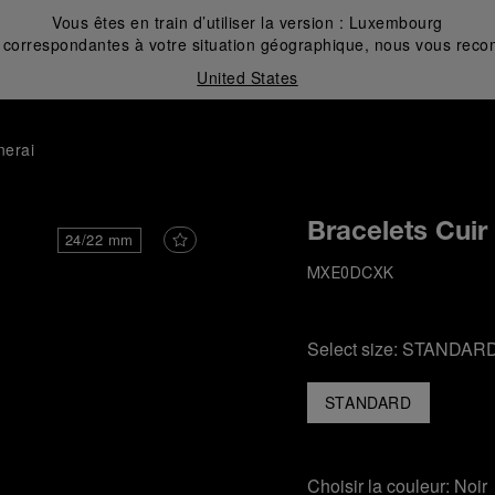
Vous êtes en train d’utiliser la version :
Luxembourg
correspondantes à votre situation géographique, nous vous recom
United States
nerai
Bracelets Cuir
24/22 mm
MXE0DCXK
Select size:
STANDAR
STANDARD
Choisir la couleur:
Noir