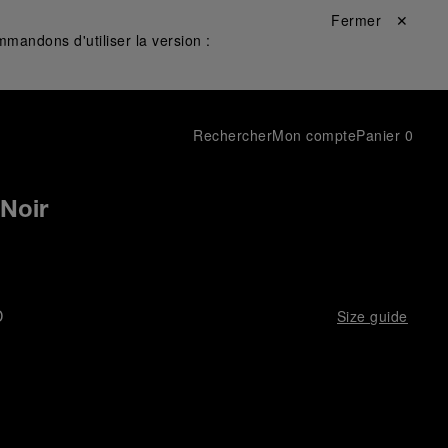
Fermer ✕
mandons d'utiliser la version :
Rechercher
Mon compte
Panier
0
 Noir
D
Size guide