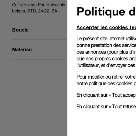
Cuir de veau Ponte Vecchio noir, surpiqûres
Politique 
beiges, STD, 24/22, BA
Accepter les cookies t
Boucle
Le présent site Internet util
bonne prestation des service
Matériau
des annonces (pour plus d'in
que nos propres cookies anal
l'utilisateur, et d'envoyer d
Pour modifier ou retirer vot
notre
politique des cookies
p
En cliquant sur « Tout accep
En cliquant sur « Tout refus