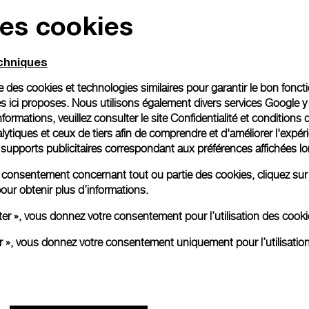
des cookies
Emballage cadeau
Toutes les commandes son
echniques
paiement en ligne, vous 
personnalisé.
ise des cookies et technologies similaires pour garantir le bon fonc
En savoir plus
s ici proposes. Nous utilisons également divers services Google y
formations, veuillez consulter le
site Confidentialité et conditions 
ytiques et ceux de tiers afin de comprendre et d'améliorer l'expér
es supports publicitaires correspondant aux préférences affichées lo
Toutes les images sont des ima
aux produits réels.
re consentement concernant tout ou partie des cookies, cliquez sur
our obtenir plus d’informations.
ter », vous donnez votre consentement pour l’utilisation des coo
er », vous donnez votre consentement uniquement pour l’utilisatio