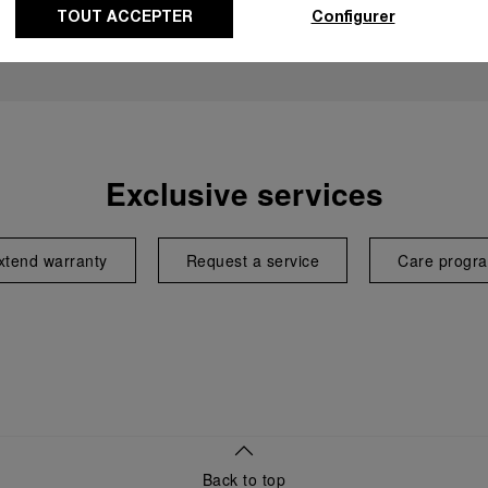
TOUT ACCEPTER
Configurer
Exclusive services
xtend warranty
Request a service
Care progr
Back to top