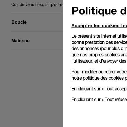
Cuir de veau bleu, surpiqûre T/T, XL, 24/22, BA
Politique 
Boucle
Accepter les cookies t
Le présent site Internet util
Matériau
bonne prestation des service
des annonces (pour plus d'in
que nos propres cookies anal
l'utilisateur, et d'envoyer d
Pour modifier ou retirer vot
notre
politique des cookies
p
En cliquant sur « Tout accep
En cliquant sur « Tout refus