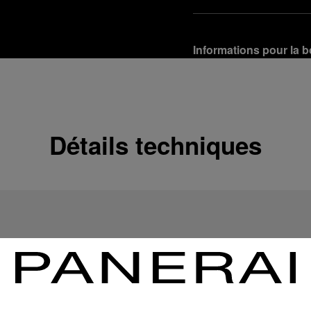
Informations pour la b
Options de livraison
Nos produits sont expédi
En savoir plus
Détails techniques
Retours et échanges g
Afin de garantir votre ent
d'Officine Panerai ou tou
produit conformément à la
En savoir plus
Options de paiement
Officine Panerai garantit
crédit :
En savoir plus