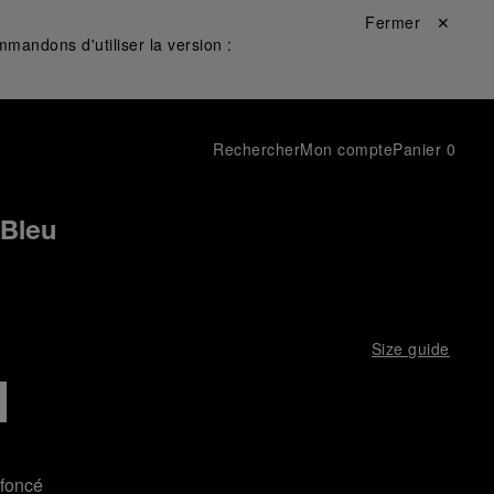
Fermer ✕
mandons d'utiliser la version :
Rechercher
Mon compte
Panier
0
 Bleu
Size guide
 foncé