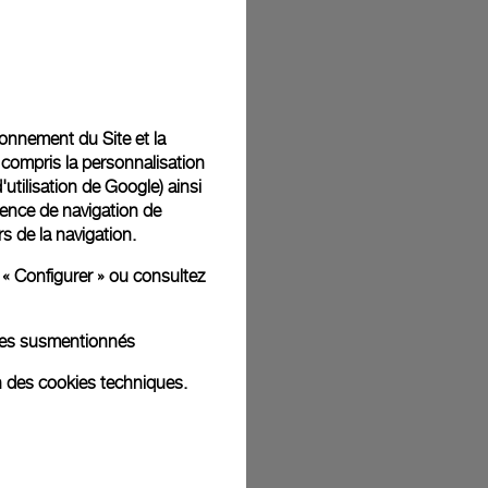
t livrées dans un coffret signature Panerai offert. Lors du
aurez la possibilité d’ajouter un message cadeau
tionnement du Site et la
 compris la personnalisation
d'utilisation de Google
) ainsi
ience de navigation de
rs de la navigation.
ges d'illustration. Les coloris et tailles peuvent varier par rapport
 « Configurer » ou consultez
kies susmentionnés
n des cookies techniques.