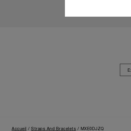
E
Accueil
Straps And Bracelets
MXE0DJZQ