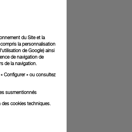
t livrées dans un coffret signature Panerai offert. Lors du
aurez la possibilité d’ajouter un message cadeau
tionnement du Site et la
 compris la personnalisation
d'utilisation de Google
) ainsi
ience de navigation de
rs de la navigation.
ges d'illustration. Les coloris et tailles peuvent varier par rapport
 « Configurer » ou consultez
kies susmentionnés
n des cookies techniques.