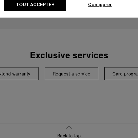
TOUT ACCEPTER
Configurer
Exclusive services
xtend warranty
Request a service
Care progr
Back to top