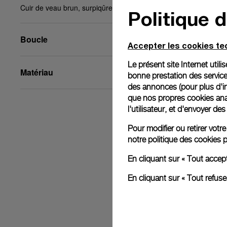
Cuir de veau brun, surpiqûre T/T, XL, 24/22, BA
Politique 
Boucle
Accepter les cookies t
Le présent site Internet util
Matériau
bonne prestation des service
des annonces (pour plus d'in
que nos propres cookies anal
l'utilisateur, et d'envoyer d
Pour modifier ou retirer vot
notre
politique des cookies
p
En cliquant sur « Tout accep
En cliquant sur « Tout refus