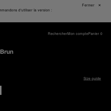
Fermer ✕
mandons d'utiliser la version :
Rechercher
Mon compte
Panier
0
 Brun
Size guide