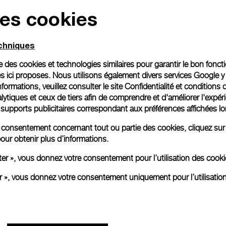
des cookies
Emballage cadeau
Toutes les commandes son
echniques
paiement en ligne, vous 
personnalisé.
ise des cookies et technologies similaires pour garantir le bon fonc
En savoir plus
s ici proposes. Nous utilisons également divers services Google y
formations, veuillez consulter le
site Confidentialité et conditions 
ytiques et ceux de tiers afin de comprendre et d'améliorer l'expér
es supports publicitaires correspondant aux préférences affichées lo
Toutes les images sont des ima
aux produits réels.
re consentement concernant tout ou partie des cookies, cliquez sur
our obtenir plus d’informations.
ter », vous donnez votre consentement pour l’utilisation des coo
er », vous donnez votre consentement uniquement pour l’utilisatio