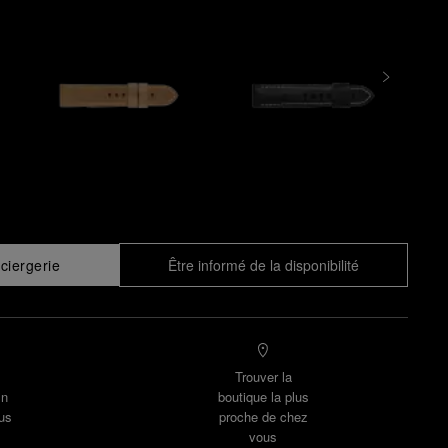
ciergerie
Être informé de la disponibilité
Trouver la
un
boutique la plus
us
proche de chez
vous