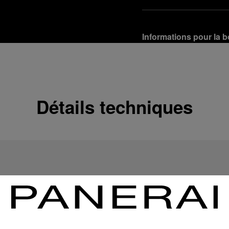
Informations pour la b
Options de livraison
Nos produits sont expédi
En savoir plus
Détails techniques
Retours et échanges g
Afin de garantir votre ent
d'Officine Panerai ou tou
produit conformément à la
En savoir plus
Options de paiement
Officine Panerai garantit
crédit :
En savoir plus