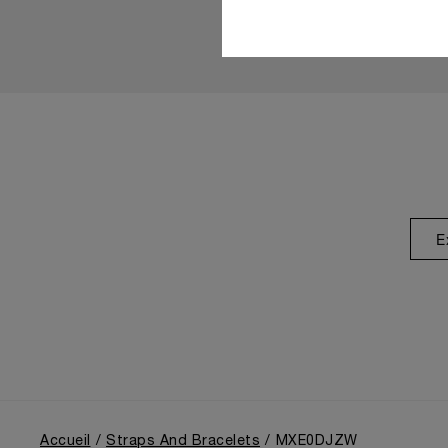
E
Accueil
Straps And Bracelets
MXE0DJZW