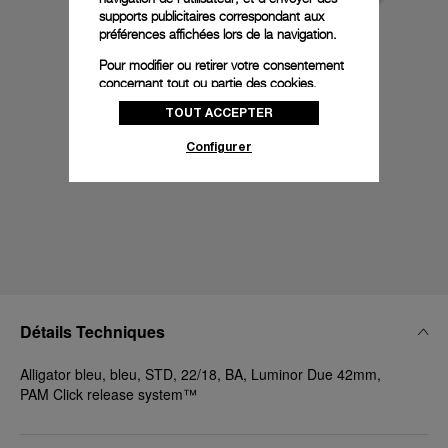
supports publicitaires correspondant aux
préférences affichées lors de la navigation.
Pour modifier ou retirer votre consentement
concernant tout ou partie des cookies,
cliquez sur « Configurer » ou consultez notre
TOUT ACCEPTER
politique des cookies
pour obtenir plus
d’informations.
Configurer
En cliquant sur « Tout accepter », vous
donnez votre consentement pour l’utilisation
des cookies susmentionnés
En cliquant sur « Tout refuser », vous
donnez votre consentement uniquement
pour l’utilisation des cookies techniques.
Détails Techniques
Alligator bleu, bleu, STD, 22/18, BA, Luminor Due 42mm,
PAM Click release system™