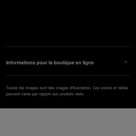
Trouver
la
Prendre
boutique
un
la plus
rendez-
proche
vous
de chez
vous
Informations pour la boutique en ligne
Toutes les images sont des images d'illustration. Les coloris et tailles
peuvent varier par rapport aux produits réels.