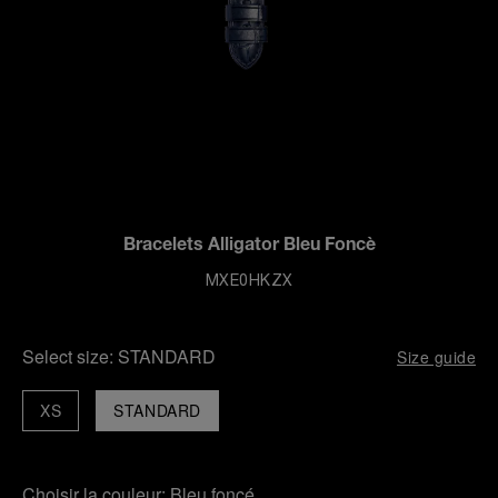
Bracelets Alligator Bleu Foncè
MXE0HKZX
Select size:
STANDARD
Size guide
XS
STANDARD
Choisir la couleur:
Bleu foncé