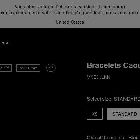
Vous êtes en train d’utiliser la version :
Luxembourg
correspondantes à votre situation géographique, nous vous recom
United States
nerai
Bracelets Cao
ick™
22/20 mm
MXE0JLNN
Select size:
STANDAR
XS
STANDARD
Choisir la couleur:
Bleu