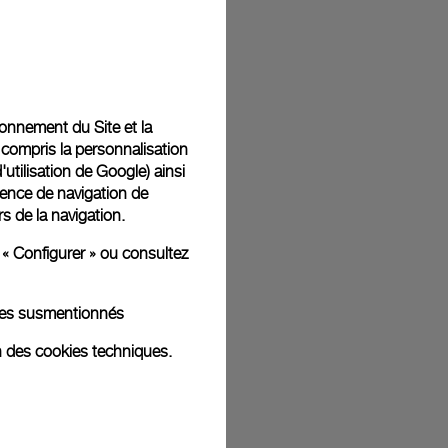
t livrées dans un coffret signature Panerai offert. Lors du
aurez la possibilité d’ajouter un message cadeau
tionnement du Site et la
 compris la personnalisation
d'utilisation de Google
) ainsi
ience de navigation de
rs de la navigation.
ges d'illustration. Les coloris et tailles peuvent varier par rapport
 « Configurer » ou consultez
kies susmentionnés
n des cookies techniques.