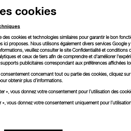
des cookies
Emballage cadeau
Toutes les commandes son
echniques
paiement en ligne, vous 
personnalisé.
ise des cookies et technologies similaires pour garantir le bon fonc
En savoir plus
s ici proposes. Nous utilisons également divers services Google y
formations, veuillez consulter le
site Confidentialité et conditions 
ytiques et ceux de tiers afin de comprendre et d'améliorer l'expér
es supports publicitaires correspondant aux préférences affichées lo
Toutes les images sont des ima
aux produits réels.
re consentement concernant tout ou partie des cookies, cliquez sur
our obtenir plus d’informations.
ter », vous donnez votre consentement pour l’utilisation des coo
er », vous donnez votre consentement uniquement pour l’utilisatio