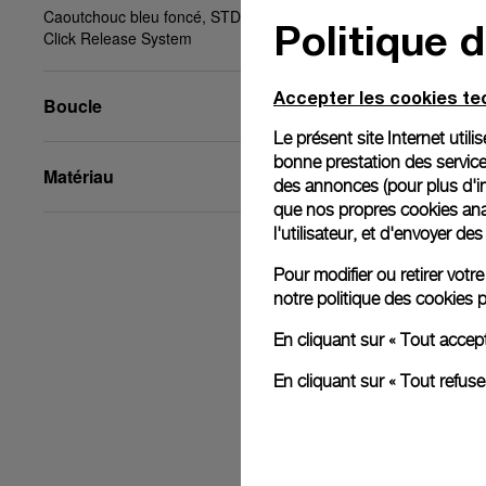
Caoutchouc bleu foncé, STD, 22/20, BA, PAM
Politique 
Click Release System
Accepter les cookies t
Boucle
Le présent site Internet util
bonne prestation des service
Matériau
des annonces (pour plus d'in
que nos propres cookies anal
l'utilisateur, et d'envoyer d
Pour modifier ou retirer vot
notre
politique des cookies
p
En cliquant sur « Tout accep
En cliquant sur « Tout refus