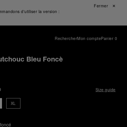
Fermer ✕
mandons d'utiliser la version :
Rechercher
Mon compte
Panier
0
utchouc Bleu Foncè
D
Size guide
XL
 foncé