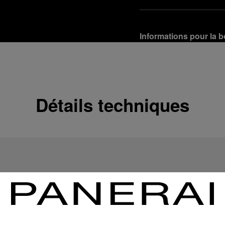
Informations pour la b
Options de livraison
Nos produits sont expédi
En savoir plus
Détails techniques
Retours et échanges g
Afin de garantir votre ent
d'Officine Panerai ou tou
produit conformément à la
En savoir plus
Options de paiement
Officine Panerai garantit
crédit :
En savoir plus