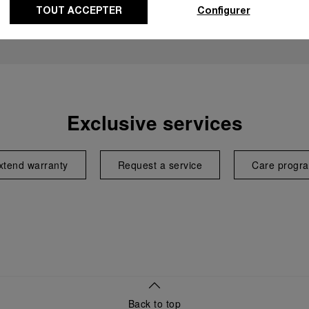
TOUT ACCEPTER
Configurer
Exclusive services
xtend warranty
Request a service
Care progr
Back to top