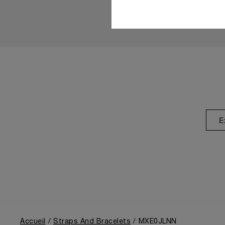
E
Accueil
Straps And Bracelets
MXE0JLNN