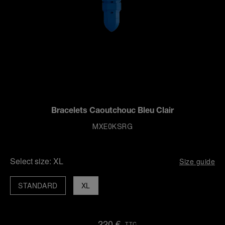
Bracelets Caoutchouc Bleu Clair
MXE0KSRG
Select size:
XL
Size guide
STANDARD
XL
220 €
TTC