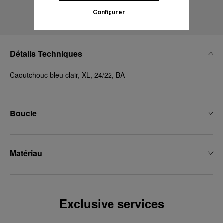
d’informations.
Configurer
En cliquant sur « Tout accepter », vous
donnez votre consentement pour l’utilisation
des cookies susmentionnés
Détails Techniques
En cliquant sur « Tout refuser », vous
donnez votre consentement uniquement
Caoutchouc bleu clair, XL, 24/22, BA
pour l’utilisation des cookies techniques.
Boucle
Matériau
Exclusive services