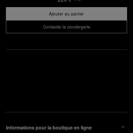
Ajouter au panier
Contacter la conciergerie
Trouver
la
Prendre
boutique
un
la plus
rendez-
proche
vous
de chez
vous
Informations pour la boutique en ligne