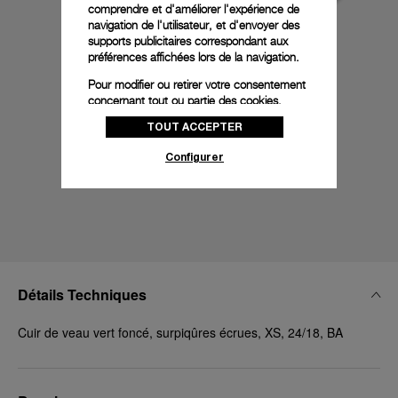
comprendre et d'améliorer l'expérience de
navigation de l'utilisateur, et d'envoyer des
supports publicitaires correspondant aux
préférences affichées lors de la navigation.
Pour modifier ou retirer votre consentement
concernant tout ou partie des cookies,
cliquez sur « Configurer » ou consultez notre
TOUT ACCEPTER
politique des cookies
pour obtenir plus
d’informations.
Configurer
En cliquant sur « Tout accepter », vous
donnez votre consentement pour l’utilisation
des cookies susmentionnés
En cliquant sur « Tout refuser », vous
donnez votre consentement uniquement
pour l’utilisation des cookies techniques.
Détails Techniques
Cuir de veau vert foncé, surpiqûres écrues, XS, 24/18, BA