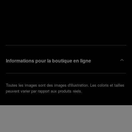
Trouver
la
Prendre
boutique
un
la plus
rendez-
proche
vous
de chez
vous
Informations pour la boutique en ligne
Toutes les images sont des images d'illustration. Les coloris et tailles
peuvent varier par rapport aux produits réels.