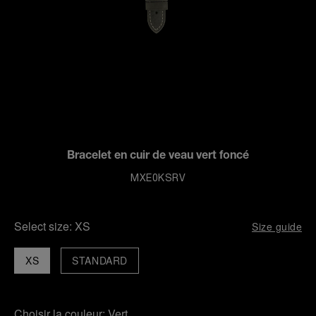
Bracelet en cuir de veau vert foncé
MXE0KSRV
Select size:
XS
Size guide
XS
STANDARD
Choisir la couleur:
Vert