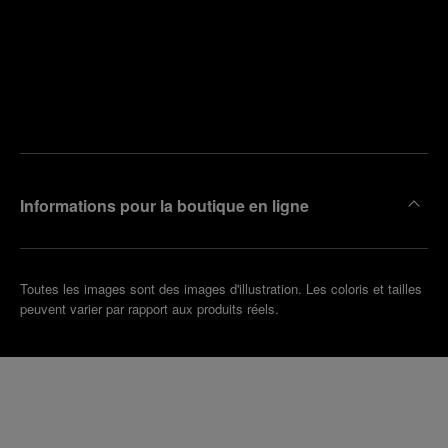
Trouver
la
Prendre
boutique
un
la plus
rendez-
proche
vous
de chez
vous
Informations pour la boutique en ligne
Toutes les images sont des images d'illustration. Les coloris et tailles
peuvent varier par rapport aux produits réels.