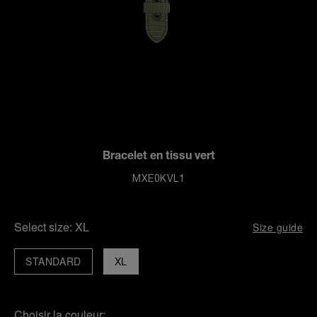
Bracelet en tissu vert
MXE0KVL1
Select size:
XL
Size guide
STANDARD
XL
Choisir la couleur: