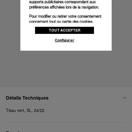
supports publicitaires correspondant aux
préférences affichées lors de la navigation.
Pour modifier ou retirer votre consentement
concernant tout ou partie des cookies,
cliquez sur « Configurer » ou consultez notre
TOUT ACCEPTER
politique des cookies
pour obtenir plus
d’informations.
Configurer
En cliquant sur « Tout accepter », vous
donnez votre consentement pour l’utilisation
des cookies susmentionnés
En cliquant sur « Tout refuser », vous
donnez votre consentement uniquement
pour l’utilisation des cookies techniques.
Détails Techniques
Tissu vert, XL, 24/22