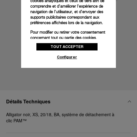
cookies analytiques et ceux de tiers afin de
comprendre et d'améliorer l'expérience de
navigation de l'utilisateur, et d'envoyer des
supports publicitaires correspondant aux
préférences affichées lors de la navigation.
Pour modifier ou retirer votre consentement
concernant tout ou partie des cookies,
cliquez sur « Configurer » ou consultez notre
TOUT ACCEPTER
politique des cookies
pour obtenir plus
d’informations.
Configurer
En cliquant sur « Tout accepter », vous
donnez votre consentement pour l’utilisation
des cookies susmentionnés
En cliquant sur « Tout refuser », vous
donnez votre consentement uniquement
pour l’utilisation des cookies techniques.
Détails Techniques
Alligator noir, XS, 20/18, BA, système de détachement à
clic PAM™