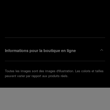
Trouver
la
Prendre
boutique
un
la plus
rendez-
proche
vous
de chez
vous
Informations pour la boutique en ligne
Toutes les images sont des images d'illustration. Les coloris et tailles
peuvent varier par rapport aux produits réels.