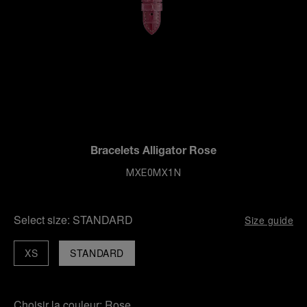
Bracelets Alligator Rose
MXE0MX1N
Select size:
STANDARD
Size guide
XS
STANDARD
Choisir la couleur:
Rose