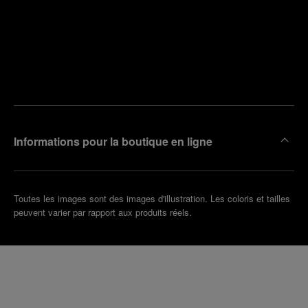
Trouver
la
Prendre
boutique
un
la plus
rendez-
proche
vous
de chez
vous
Informations pour la boutique en ligne
Toutes les images sont des images d'illustration. Les coloris et tailles
peuvent varier par rapport aux produits réels.