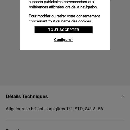
supports publicitaires correspondant aux
préférences affichées lors de la navigation.
Pour modifier ou retirer votre consentement
concernant tout ou partie des cookies,
cliquez sur « Configurer » ou consultez notre
TOUT ACCEPTER
politique des cookies
pour obtenir plus
d’informations.
Configurer
En cliquant sur « Tout accepter », vous
donnez votre consentement pour l’utilisation
des cookies susmentionnés
En cliquant sur « Tout refuser », vous
donnez votre consentement uniquement
pour l’utilisation des cookies techniques.
Détails Techniques
Alligator rose brillant, surpiqûres T/T, STD, 24/18, BA