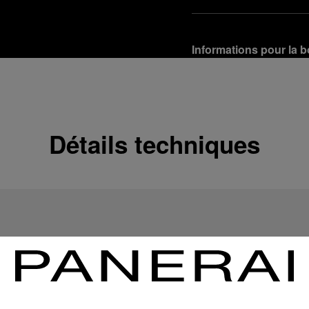
Informations pour la b
Options de livraison
Nos produits sont expédi
En savoir plus
Détails techniques
Retours et échanges g
Afin de garantir votre ent
d'Officine Panerai ou tou
produit conformément à la
En savoir plus
Options de paiement
Officine Panerai garantit
crédit :
En savoir plus