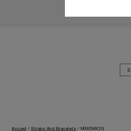
E
Accueil
Straps And Bracelets
MXE0MX2G