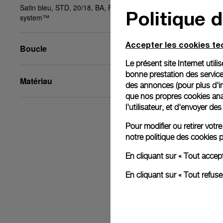
Satin bleu, STD, 20/18, BA, PAM Click release
Politique 
system™
Accepter les cookies t
Boucle
Le présent site Internet util
bonne prestation des service
Matériau
des annonces (pour plus d'in
que nos propres cookies anal
l'utilisateur, et d'envoyer d
Pour modifier ou retirer vot
notre
politique des cookies
p
En cliquant sur « Tout accep
En cliquant sur « Tout refus