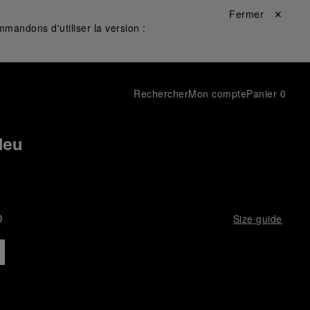
Fermer ✕
mandons d'utiliser la version :
Rechercher
Mon compte
Panier
0
leu
D
Size guide