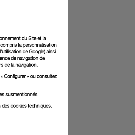
t livrées dans un coffret signature Panerai offert. Lors du
aurez la possibilité d’ajouter un message cadeau
tionnement du Site et la
 compris la personnalisation
d'utilisation de Google
) ainsi
ience de navigation de
rs de la navigation.
ges d'illustration. Les coloris et tailles peuvent varier par rapport
 « Configurer » ou consultez
kies susmentionnés
n des cookies techniques.