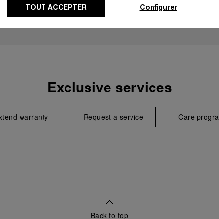
TOUT ACCEPTER
Configurer
Exclusive services
xtend warranty
Request a service
Care progr
Back to top