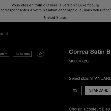
Vous êtes en train d’utiliser la version :
Luxembourg
correspondantes à votre situation géographique, nous vous recom
United States
nerai
Correa Satin B
ick™
20/18 mm
MXE0MX2G
Select size:
STANDAR
XS
STANDARD
Choisir la couleur:
Bleu