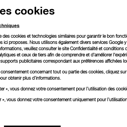
des cookies
Emballage cadeau
Toutes les commandes son
echniques
paiement en ligne, vous 
personnalisé.
ise des cookies et technologies similaires pour garantir le bon fonc
En savoir plus
s ici proposes. Nous utilisons également divers services Google y
formations, veuillez consulter le
site Confidentialité et conditions 
ytiques et ceux de tiers afin de comprendre et d'améliorer l'expér
es supports publicitaires correspondant aux préférences affichées lo
Toutes les images sont des ima
aux produits réels.
re consentement concernant tout ou partie des cookies, cliquez sur
our obtenir plus d’informations.
ter », vous donnez votre consentement pour l’utilisation des coo
er », vous donnez votre consentement uniquement pour l’utilisatio