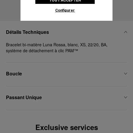
TOUT ACCEPTER
politique des cookies
pour obtenir plus
d’informations.
Configurer
En cliquant sur « Tout accepter », vous
donnez votre consentement pour l’utilisation
des cookies susmentionnés
Détails Techniques
En cliquant sur « Tout refuser », vous
donnez votre consentement uniquement
Bracelet bi-matière Luna Rossa, blanc, XS, 22/20, BA,
pour l’utilisation des cookies techniques.
système de détachement à clic PAM™
Boucle
Passant Unique
Exclusive services