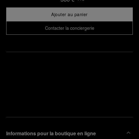
Ajouter au panier
Contacter la conciergerie
Trouver
la
Prendre
boutique
un
la plus
rendez-
proche
vous
de chez
vous
Informations pour la boutique en ligne