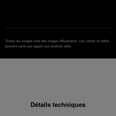
un
la plus
rendez-
proche
vous
de chez
vous
Toutes les images sont des images d'illustration. Les coloris et tailles
peuvent varier par rapport aux produits réels.
Détails techniques