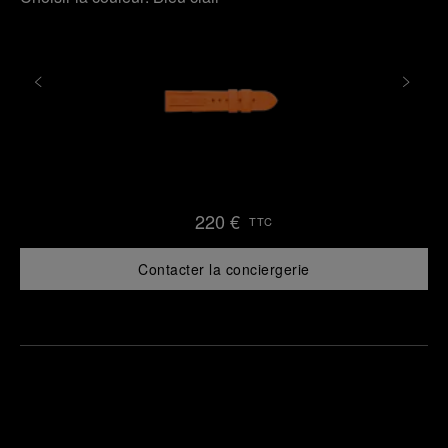
220 €
TTC
Contacter la conciergerie
Trouver
la
Prendre
boutique