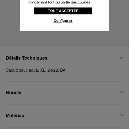
concernant tout ou partie des cookies,
cliquez sur « Configurer » ou consultez notre
TOUT ACCEPTER
politique des cookies
pour obtenir plus
d’informations.
Configurer
En cliquant sur « Tout accepter », vous
donnez votre consentement pour l’utilisation
des cookies susmentionnés
En cliquant sur « Tout refuser », vous
donnez votre consentement uniquement
pour l’utilisation des cookies techniques.
Détails Techniques
Caoutchouc aqua, XL, 24/22, BA
Boucle
Matériau