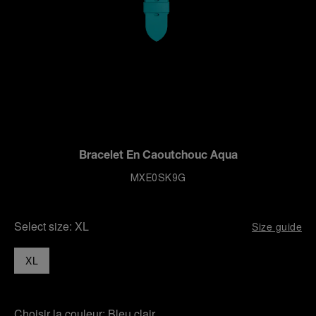
Bracelet En Caoutchouc Aqua
MXE0SK9G
Select size:
XL
Size guide
XL
Choisir la couleur:
Bleu clair