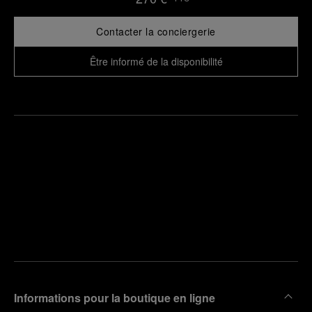
Contacter la conciergerie
Être informé de la disponibilité
Trouver
la
Prendre
boutique
un
la plus
rendez-
proche
vous
de chez
vous
Informations pour la boutique en ligne