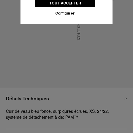
TOUT ACCEPTER
politique des cookies
pour obtenir plus
d’informations.
Configurer
En cliquant sur « Tout accepter », vous
donnez votre consentement pour l’utilisation
des cookies susmentionnés
En cliquant sur « Tout refuser », vous
donnez votre consentement uniquement
pour l’utilisation des cookies techniques.
Détails Techniques
Cuir de veau bleu foncé, surpiqûres écrues, XS, 24/22,
système de détachement à clic PAM™