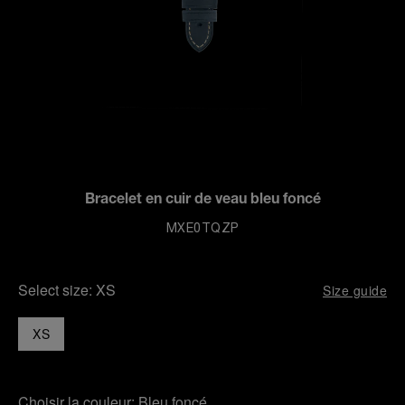
Bracelet en cuir de veau bleu foncé
MXE0TQZP
Select size:
XS
Size guide
XS
Choisir la couleur:
Bleu foncé