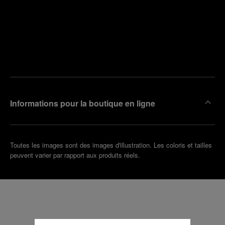
Trouver
la
Prendre
boutique
un
la plus
rendez-
proche
vous
de chez
vous
Informations pour la boutique en ligne
Toutes les images sont des images d'illustration. Les coloris et tailles
peuvent varier par rapport aux produits réels.